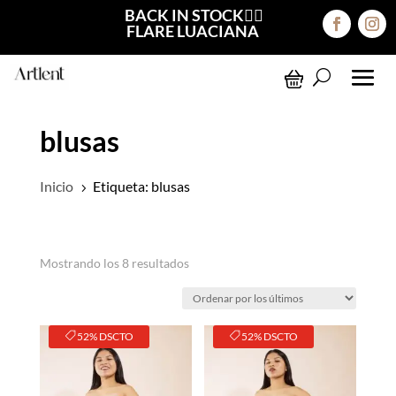
BACK IN STOCK❤️‍🔥
FLARE LUACIANA
blusas
Inicio
Etiqueta: blusas
5
Ordenado
Mostrando los 8 resultados
por
los
últimos
52% DSCTO
52% DSCTO