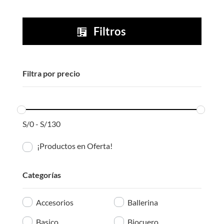
original
actual
original
actual
era:
es:
era:
es:
Filtros

S/35.00.
S/15.00.
S/35.00.
S/15.00.
Filtra por precio
S/
0
-
S/
130
¡Productos en Oferta!
Categorías
Accesorios
Ballerina
Basico
Biocuero