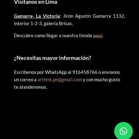
Visítanos en Lima
Gamarra- La Victoria
: Jirón Agustín Gamarra 1132,
interior 1-2-3, galería Brisas.
Descubre como llegar a nuestra tienda
aquí
.
¿
Necesitas mayor información?
Escríbenos por WhatsApp al 916458766 o envíanos
un correo a
artlent.pe@gmail.com
y con mucho gusto
te atenderemos.
©
2025 ARTLENT PERÚ – RUC:20606409207 – Todos los
derechos reservados.