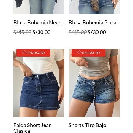
Blusa Bohemia Negro
Blusa Bohemia Perla
El
El
El
El
S/
45.00
S/
30.00
S/
45.00
S/
30.00
precio
precio
precio
precio
original
actual
original
actual
11% DSCTO
12% DSCTO
era:
es:
era:
es:
S/45.00.
S/30.00.
S/45.00.
S/30.00.
Falda Short Jean
Shorts Tiro Bajo
Clásica