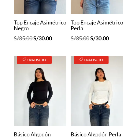
Top Encaje Asimétrico
Top Encaje Asimétrico
Negro
Perla
El
El
El
El
S/
35.00
S/
30.00
S/
35.00
S/
30.00
precio
precio
precio
precio
original
actual
original
actual
14% DSCTO
14% DSCTO
era:
es:
era:
es:
S/35.00.
S/30.00.
S/35.00.
S/30.00.
Básico Algodón
Básico Algodón Perla