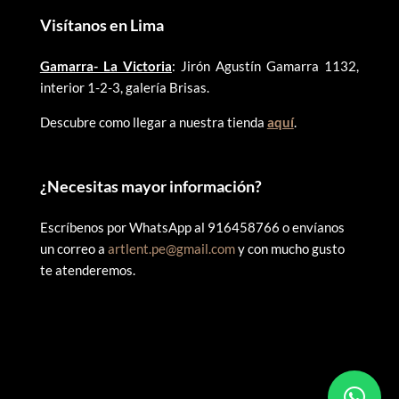
Visítanos en Lima
Gamarra- La Victoria
: Jirón Agustín Gamarra 1132,
interior 1-2-3, galería Brisas.
Descubre como llegar a nuestra tienda
aquí
.
¿
Necesitas mayor información?
Escríbenos por WhatsApp al 916458766 o envíanos
un correo a
artlent.pe@gmail.com
y con mucho gusto
te atenderemos.
©
2025 ARTLENT PERÚ – RUC:20606409207 – Todos los