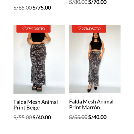
El
El
S/
80.00
S/
70.00
El
El
S/
85.00
S/
75.00
precio
precio
precio
precio
original
actual
original
actual
era:
es:
27% DSCTO
27% DSCTO
era:
es:
S/80.00.
S/70.00.
S/85.00.
S/75.00.
Falda Mesh Animal
Falda Mesh Animal
Print Marrón
Print Beige
El
El
El
El
S/
55.00
S/
40.00
S/
55.00
S/
40.00
precio
precio
precio
precio
original
actual
original
actual