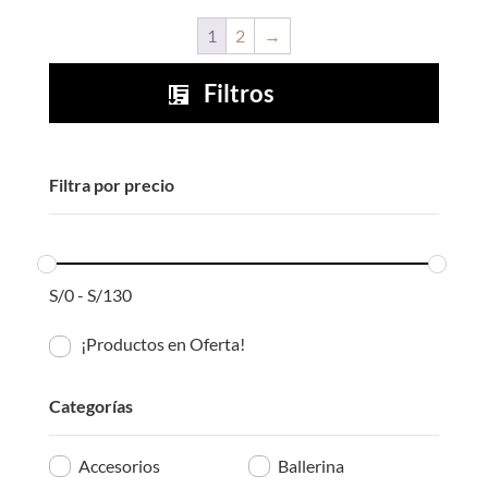
era:
es:
era:
es:
1
2
→
S/35.00.
S/30.00.
S/35.00.
S/30.00.
Filtros

Filtra por precio
S/
0
-
S/
130
¡Productos en Oferta!
Categorías
Accesorios
Ballerina