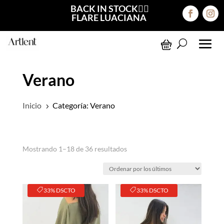
BACK IN STOCK❤️‍🔥
FLARE LUACIANA
Verano
Inicio
Categoría: Verano
5
Ordenado
Mostrando 1–18 de 36 resultados
por
los
últimos
33% DSCTO
33% DSCTO