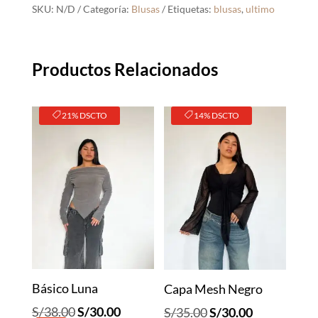
Negro
SKU:
N/D
Categoría:
Blusas
Etiquetas:
blusas
,
ultimo
cantidad
Productos Relacionados
21% DSCTO
14% DSCTO
Básico Luna
Capa Mesh Negro
El
El
El
El
S/
38.00
S/
30.00
S/
35.00
S/
30.00