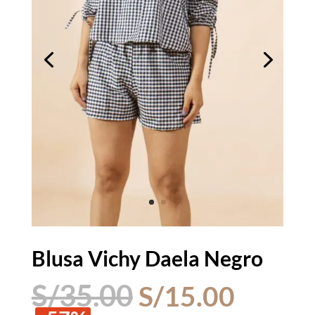
Blusa Vichy Daela Negro
El
El
S/
35.00
S/
15.00
precio
precio