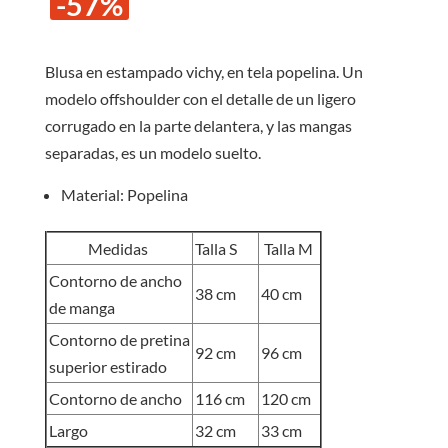
-57%
original
actual
era:
es:
S/35.00.
S/15.0
Blusa en estampado vichy, en tela popelina. Un
modelo offshoulder con el detalle de un ligero
corrugado en la parte delantera, y las mangas
separadas, es un modelo suelto.
Material: Popelina
Medidas
Talla S
Talla M
Contorno de ancho
38 cm
40 cm
de manga
Contorno de pretina
92 cm
96 cm
superior estirado
Contorno de ancho
116 cm
120 cm
Largo
32 cm
33 cm