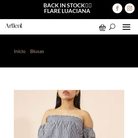
BACK IN STOCK❤️‍🔥
FLARE LUACIANA
Inicio
>
Blusas
> Blusa Vichy Daela Negro