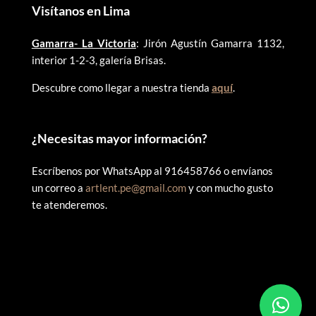
Visítanos en Lima
Gamarra- La Victoria
: Jirón Agustín Gamarra 1132,
interior 1-2-3, galería Brisas.
Descubre como llegar a nuestra tienda
aquí
.
¿
Necesitas mayor información?
Escríbenos por WhatsApp al 916458766 o envíanos
un correo a
artlent.pe@gmail.com
y con mucho gusto
te atenderemos.
©
2025 ARTLENT PERÚ – RUC:20606409207 – Todos los
derechos reservados.