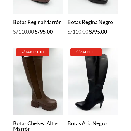
Botas Regina Marrón
Botas Regina Negro
El
El
El
El
S/
110.00
S/
95.00
S/
110.00
S/
95.00
precio
precio
precio
precio
original
actual
original
actual
14% DSCTO
7% DSCTO
era:
es:
era:
es:
S/110.00.
S/95.00.
S/110.00.
S/95.00.
Botas Chelsea Altas
Botas Aria Negro
Marrón