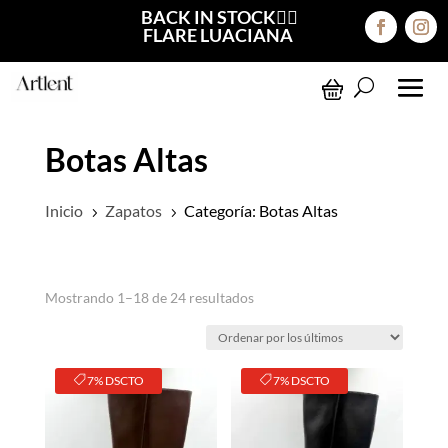
BACK IN STOCK❤️‍🔥
FLARE LUACIANA
Botas Altas
Inicio
Zapatos
Categoría: Botas Altas
5
5
Ordenado
Mostrando 1–18 de 24 resultados
por
los
últimos
7% DSCTO
7% DSCTO