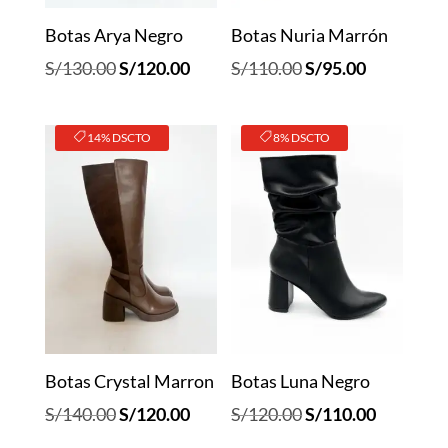
Botas Arya Negro
Botas Nuria Marrón
El
El
El
El
S/
130.00
S/
120.00
S/
110.00
S/
95.00
precio
precio
precio
precio
original
actual
original
actual
14% DSCTO
8% DSCTO
era:
es:
era:
es:
S/130.00.
S/120.00.
S/110.00.
S/95.00.
Botas Crystal Marron
Botas Luna Negro
El
El
El
El
S/
140.00
S/
120.00
S/
120.00
S/
110.00
precio
precio
precio
precio