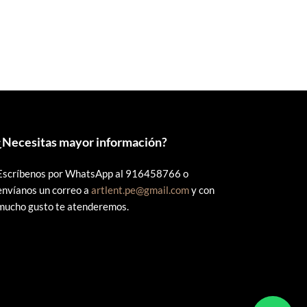
original
actual
era:
es:
S/58.00.
S/40.00.
¿
Necesitas mayor información?
Escríbenos por WhatsApp al 916458766 o
envíanos un correo a
artlent.pe@gmail.com
y con
mucho gusto te atenderemos.