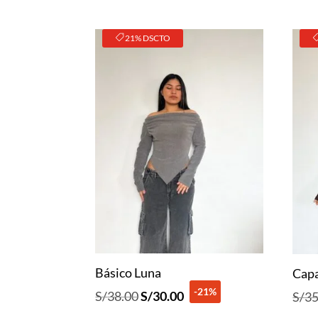
21% DSCTO
Básico Luna
Cap
-21%
El
El
S/
38.00
S/
30.00
S/
35
precio
precio