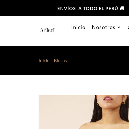
ENVÍOS A TODO EL PERÚ 🚚
Inicio
Nosotros
Inicio
>
Blusas
> Blusa Vichy Daela Rosa