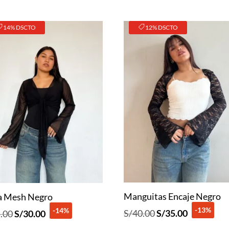
14% DSCTO
12% DSCTO
Manguitas Encaje Negro
a Mesh Negro
-13%
-14%
El
El
El
El
S/
40.00
S/
35.00
.00
S/
30.00
precio
precio
precio
precio