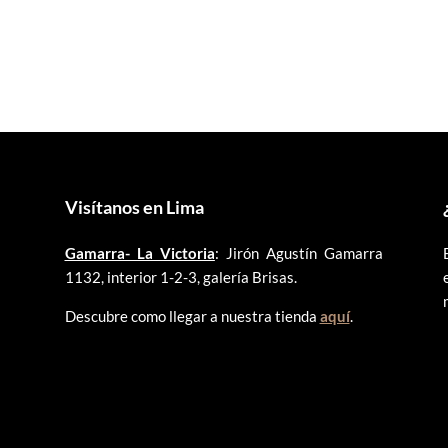
original
actual
original
actual
era:
es:
era:
es:
S/40.00.
S/35.00.
S/35.00.
S/30.00.
Visítanos en Lima
Gamarra- La Victoria
: Jirón Agustín Gamarra
1132, interior 1-2-3, galería Brisas.
Descubre como llegar a nuestra tienda
aquí
.