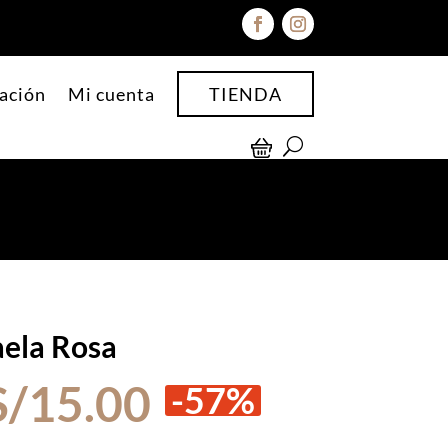
ación
Mi cuenta
TIENDA
aela Rosa
El
El
S/
15.00
-57%
precio
precio