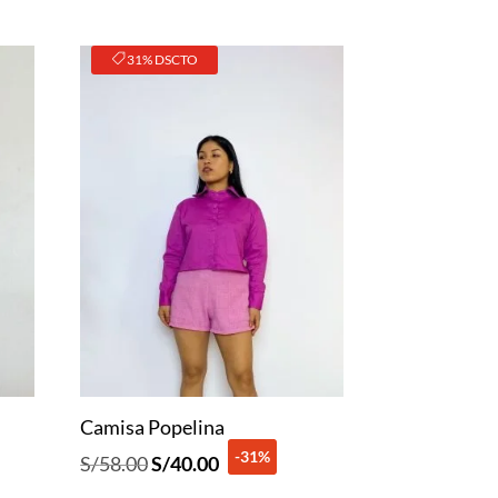
31% DSCTO
Camisa Popelina
-31%
El
El
S/
58.00
S/
40.00
precio
precio