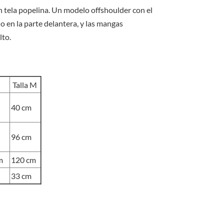
original
actual
era:
es:
 tela popelina. Un modelo offshoulder con el
S/35.00.
S/15.00.
o en la parte delantera, y las mangas
lto.
Talla M
40 cm
96 cm
m
120 cm
33 cm