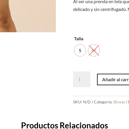
Al ser una prenda en tela que
delicado y sin centrifugado.
Talla
S
M
Blusa
Añadir al carr
Vichy
Daela
Rosa
SKU:
N/D
Categoría:
Blusas
cantidad
Productos Relacionados