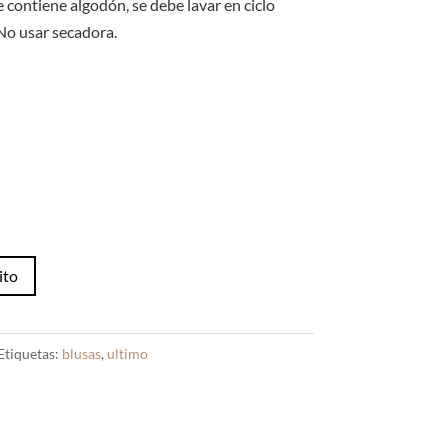
 contiene algodón, se debe lavar en ciclo
 No usar secadora.
ito
Etiquetas:
blusas
,
ultimo