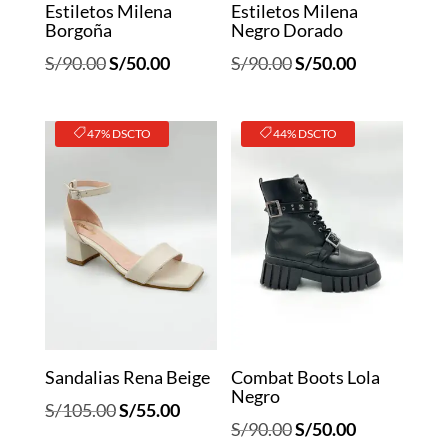
Estiletos Milena
Estiletos Milena
Borgoña
Negro Dorado
El
El
El
El
S/
90.00
S/
50.00
S/
90.00
S/
50.00
precio
precio
precio
precio
original
actual
original
actual
47% DSCTO
44% DSCTO
era:
es:
era:
es:
S/90.00.
S/50.00.
S/90.00.
S/50.00.
Sandalias Rena Beige
Combat Boots Lola
Negro
El
El
S/
105.00
S/
55.00
El
El
S/
90.00
S/
50.00
precio
precio