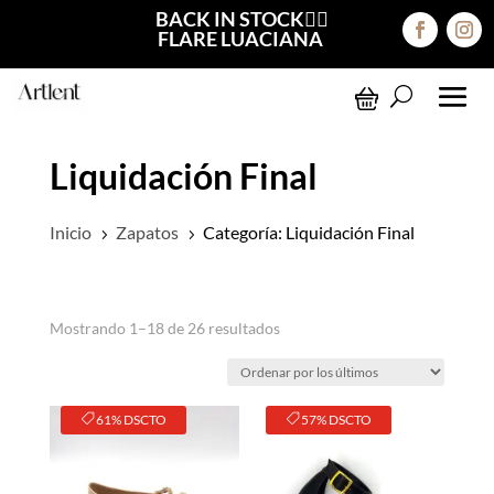
BACK IN STOCK❤️‍🔥
FLARE LUACIANA
Liquidación Final
Inicio
Zapatos
Categoría: Liquidación Final
5
5
Ordenado
Mostrando 1–18 de 26 resultados
por
los
últimos
61% DSCTO
57% DSCTO