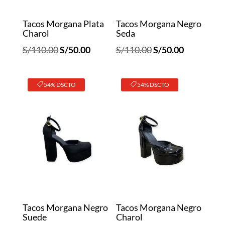
Tacos Morgana Plata
Tacos Morgana Negro
Charol
Seda
El
El
El
El
S/
110.00
S/
50.00
S/
110.00
S/
50.00
precio
precio
precio
precio
original
actual
original
actual
54% DSCTO
54% DSCTO
era:
es:
era:
es:
S/110.00.
S/50.00.
S/110.00.
S/50.00.
Tacos Morgana Negro
Tacos Morgana Negro
Suede
Charol