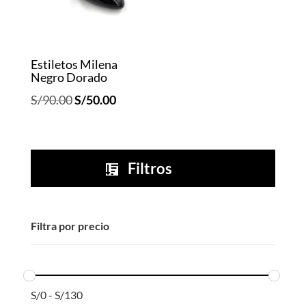
Estiletos Milena
Negro Dorado
El
El
S/
90.00
S/
50.00
precio
precio
original
actual
era:
es:
Filtros

S/90.00.
S/50.00.
Filtra por precio
S/
0
-
S/
130