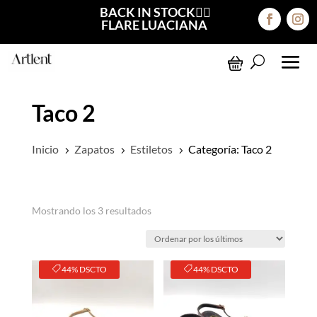
BACK IN STOCK❤️‍🔥
FLARE LUACIANA
Taco 2
Inicio
Zapatos
Estiletos
Categoría: Taco 2
5
5
5
Ordenado
Mostrando los 3 resultados
por
los
últimos
44% DSCTO
44% DSCTO