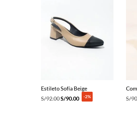
Estileto Sofía Beige
Com
-2%
El
El
S/
92.00
S/
90.00
S/
90
precio
precio
original
actual
era:
es:
S/92.00.
S/90.00.