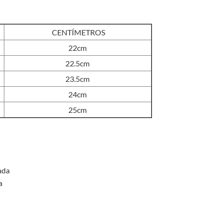
original
actual
era:
es:
S/110.00.
S/95.00.
CENTÍMETROS
22cm
22.5cm
23.5cm
24cm
25cm
ada
a