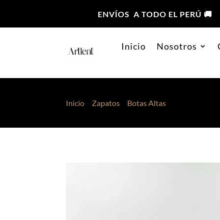
ENVÍOS A TODO EL PERÚ 🚚
Inicio
Nosotros
Inicio
>
Zapatos
>
Botas Altas
> Botas Regina