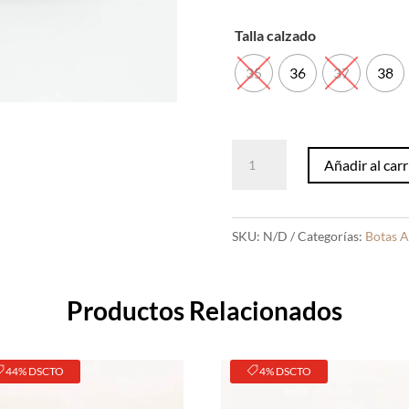
Talla calzado
35
36
37
38
Botas
Añadir al carr
Regina
Negro
cantidad
SKU:
N/D
Categorías:
Botas A
Productos Relacionados
44% DSCTO
4% DSCTO