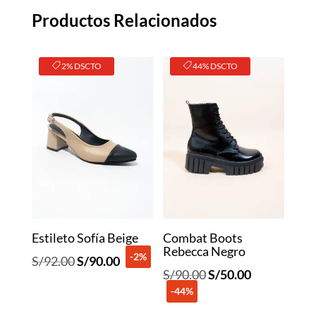
Productos Relacionados
2% DSCTO
44% DSCTO
Estileto Sofía Beige
Combat Boots
Rebecca Negro
-2%
El
El
S/
92.00
S/
90.00
El
El
S/
90.00
S/
50.00
precio
precio
-44%
precio
precio
original
actual
original
actual