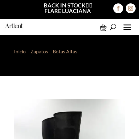
BACK IN STOCK❤️‍🔥
FLARE LUACIANA
Inicio
>
Zapatos
>
Botas Altas
> Botas Denisse
Negro