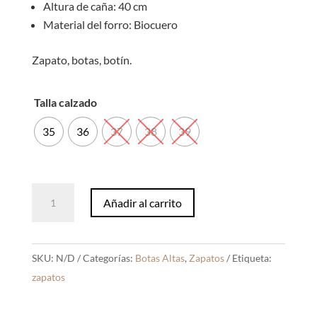
Altura de caña: 40 cm
Material del forro: Biocuero
Zapato, botas, botín.
Talla calzado
35
36
37
38
39
Botas
Añadir al carrito
Denisse
Negro
cantidad
SKU:
N/D
Categorías:
Botas Altas
,
Zapatos
Etiqueta:
zapatos