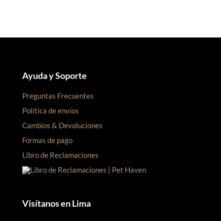
S/105.00.
S/100.00.
S/60.00.
S/55.00.
Ayuda y Soporte
Preguntas Frecuentes
Política de envíos
Cambios & Devoluciones
Formas de pago
Libro de Reclamaciones
Visítanos en Lima