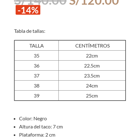
precio
pre
-14%
original
act
era:
es:
S/140.00.
S/1
Tabla de tallas:
TALLA
CENTÍMETROS
35
22cm
36
22.5cm
37
23.5cm
38
24cm
39
25cm
Color: Negro
Altura del taco: 7 cm
Plataforma: 2 cm