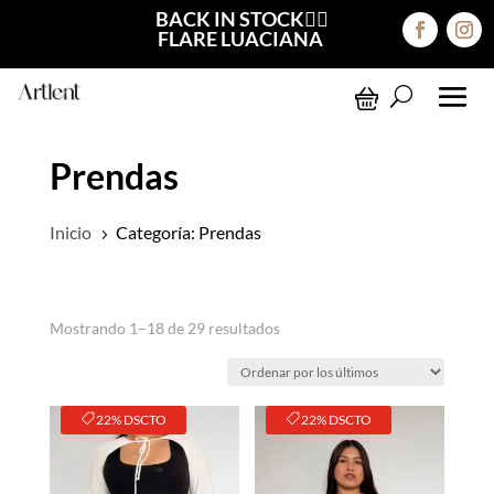
BACK IN STOCK❤️‍🔥
FLARE LUACIANA
Prendas
Inicio
Categoría: Prendas
5
Ordenado
Mostrando 1–18 de 29 resultados
por
los
últimos
22% DSCTO
22% DSCTO