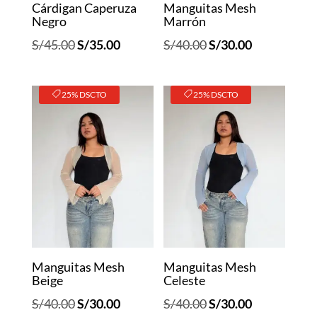
Cárdigan Caperuza
Manguitas Mesh
Negro
Marrón
El
El
El
El
S/
45.00
S/
35.00
S/
40.00
S/
30.00
precio
precio
precio
precio
original
actual
original
actual
25% DSCTO
25% DSCTO
era:
es:
era:
es:
S/45.00.
S/35.00.
S/40.00.
S/30.00.
Manguitas Mesh
Manguitas Mesh
Beige
Celeste
El
El
El
El
S/
40.00
S/
30.00
S/
40.00
S/
30.00