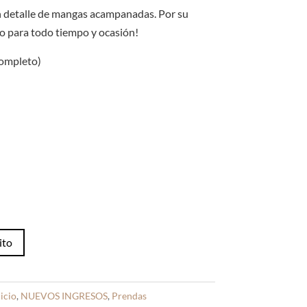
original
actual
era:
es:
 detalle de mangas acampanadas. Por su
S/40.00.
S/30.00.
to para todo tiempo y ocasión!
completo)
ito
icio
,
NUEVOS INGRESOS
,
Prendas