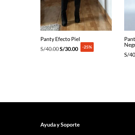
Panty Efecto Piel
Pant
Neg
-25%
El
El
S/
40.00
S/
30.00
S/
40
precio
precio
original
actual
era:
es:
S/40.00.
S/30.00.
Ayuda y Soporte