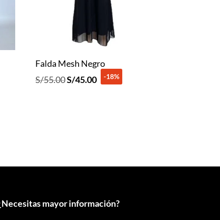
Falda Mesh Negro
-18%
El
El
S/
55.00
S/
45.00
precio
precio
original
actual
era:
es:
S/55.00.
S/45.00.
¿
Necesitas mayor información?