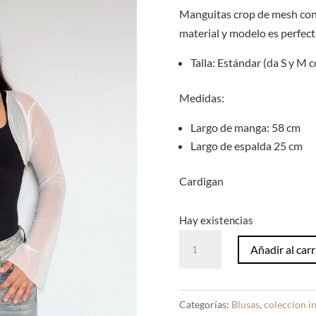
Manguitas crop de mesh con
material y modelo es perfec
Talla: Estándar (da S y M 
Medidas:
Largo de manga: 58 cm
Largo de espalda 25 cm
Cardigan
Hay existencias
Manguitas
Añadir al carr
Mesh
Perla
cantidad
Categorías:
Blusas
,
coleccion in