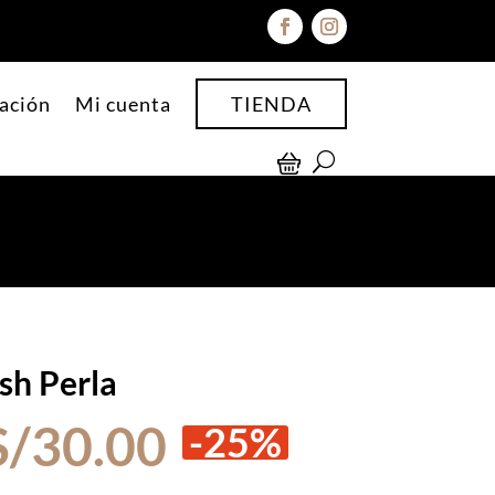
ación
Mi cuenta
TIENDA
sh Perla
El
El
S/
30.00
-25%
precio
precio