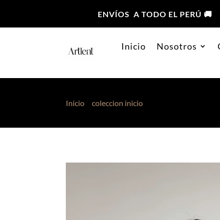
ENVÍOS A TODO EL PERÚ 🚚
Inicio
Nosotros
Inicio
>
coleccion inicio
> Manguitas Mesh Per