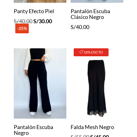
Panty Efecto Piel
Pantalón Escuba
Clásico Negro
El
El
S/
40.00
S/
30.00
S/
40.00
-25%
precio
precio
original
actual
era:
es:
18% DSCTO
S/40.00.
S/30.00.
Pantalón Escuba
Falda Mesh Negro
Negro
El
El
S/
55.00
S/
45.00