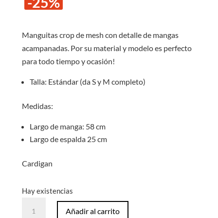
-25%
original
actual
era:
es:
S/40.00.
S/30.0
Manguitas crop de mesh con detalle de mangas
acampanadas. Por su material y modelo es perfecto
para todo tiempo y ocasión!
Talla: Estándar (da S y M completo)
Medidas:
Largo de manga: 58 cm
Largo de espalda 25 cm
Cardigan
Hay existencias
Manguitas
Añadir al carrito
Mesh