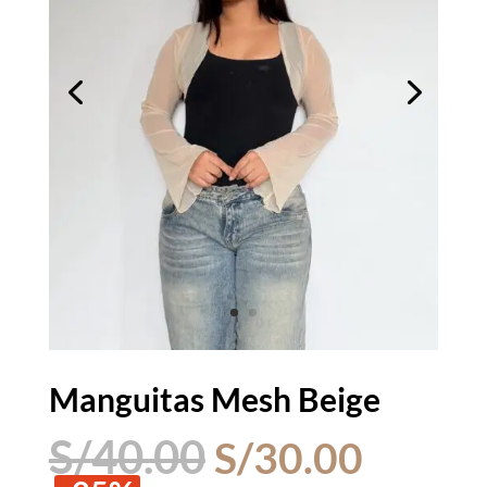
Manguitas Mesh Beige
El
El
S/
40.00
S/
30.00
precio
precio