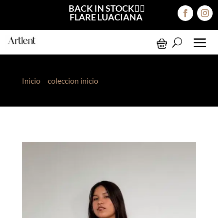
BACK IN STOCK❤️‍🔥
FLARE LUACIANA
Inicio
>
coleccion inicio
> Manguitas Mesh Beige