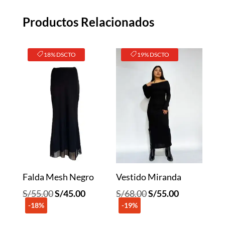
Productos Relacionados
18% DSCTO
19% DSCTO
Falda Mesh Negro
Vestido Miranda
El
El
El
El
S/
55.00
S/
45.00
S/
68.00
S/
55.00
-18%
precio
precio
-19%
precio
precio
original
actual
original
actual