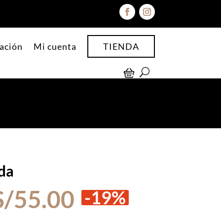
ación
Mi cuenta
TIENDA
da
El
El
S/
55.00
-19%
precio
precio