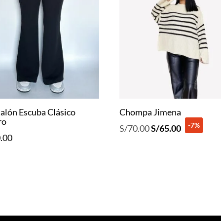
alón Escuba Clásico
Chompa Jimena
ro
-7%
El
El
S/
70.00
S/
65.00
.00
precio
precio
original
actual
era:
es:
S/70.00.
S/65.00.