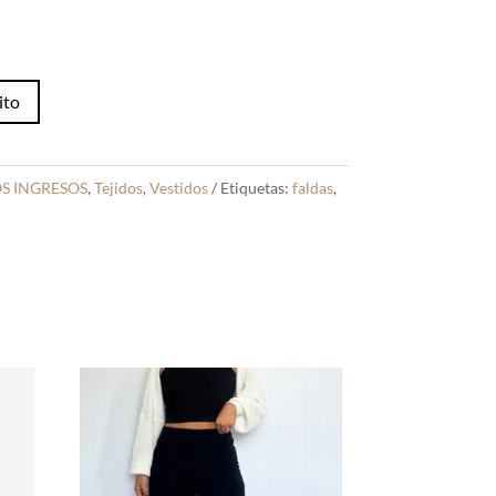
ito
S INGRESOS
,
Tejidos
,
Vestidos
Etiquetas:
faldas
,