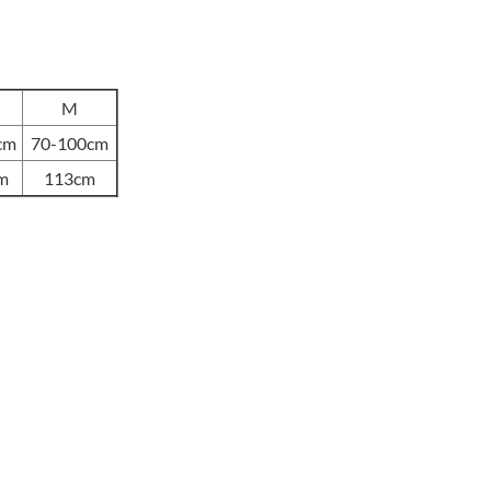
original
actual
era:
es:
S/68.00.
S/55.00.
M
cm
70-100cm
m
113cm