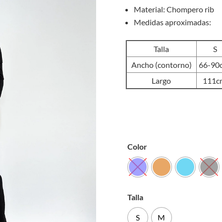
Material: Chompero rib
Medidas aproximadas:
Talla
S
Ancho (contorno)
66-90
Largo
111c
Color
Talla
S
M