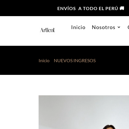
ENVÍOS A TODO EL PERÚ 🚚
Inicio
Nosotros
Inicio
>
NUEVOS INGRESOS
> Vestido Miran