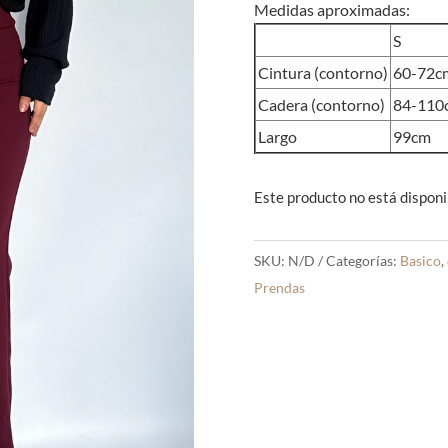
Medidas aproximadas:
S
Cintura (contorno)
60-72c
Cadera (contorno)
84-110
Largo
99cm
Este producto no está disponi
SKU:
N/D
Categorías:
Basico
,
Prendas