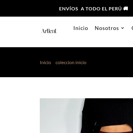
ENVÍOS A TODO EL PERÚ 🚚
Inicio
Nosotros
Inicio
>
coleccion inicio
> Pantalón Escuba Vi