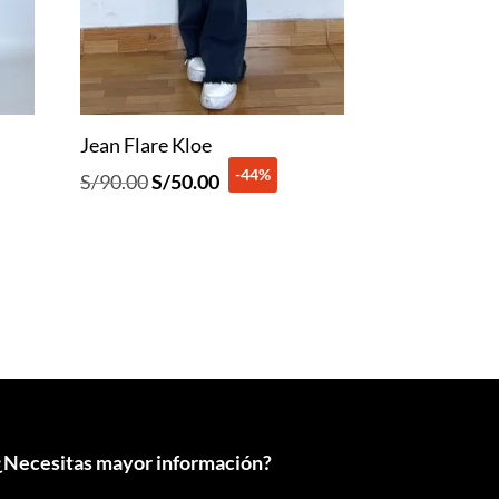
Jean Flare Kloe
-44%
El
El
S/
90.00
S/
50.00
precio
precio
original
actual
era:
es:
S/90.00.
S/50.00.
¿
Necesitas mayor información?