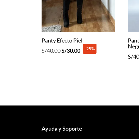
Panty Efecto Piel
Pant
Neg
-25%
El
El
S/
40.00
S/
30.00
S/
40
precio
precio
original
actual
era:
es:
S/40.00.
S/30.00.
Ayuda y Soporte