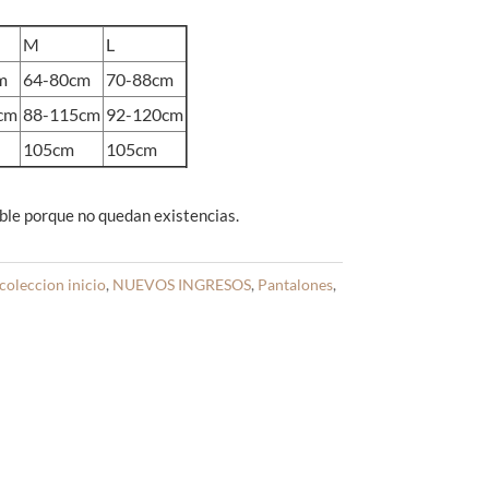
M
L
m
64-80cm
70-88cm
cm
88-115cm
92-120cm
105cm
105cm
ble porque no quedan existencias.
coleccion inicio
,
NUEVOS INGRESOS
,
Pantalones
,