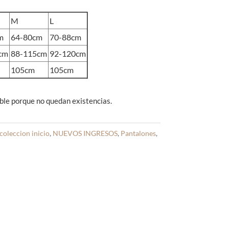
M
L
m
64-80cm
70-88cm
cm
88-115cm
92-120cm
105cm
105cm
ble porque no quedan existencias.
coleccion inicio
,
NUEVOS INGRESOS
,
Pantalones
,