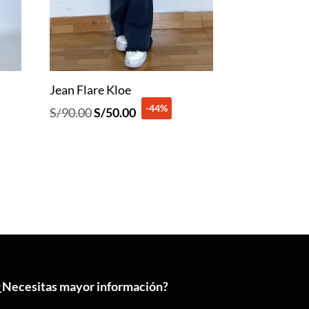
Jean Flare Kloe
-44%
El
El
S/
90.00
S/
50.00
precio
precio
original
actual
era:
es:
S/90.00.
S/50.00.
¿
Necesitas mayor información?