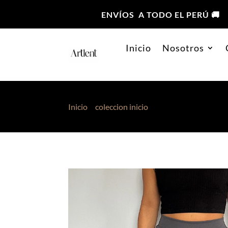
ENVÍOS A TODO EL PERÚ 🚚
Inicio
Nosotros
Inicio
>
coleccion inicio
> Pantalón Escuba Clá