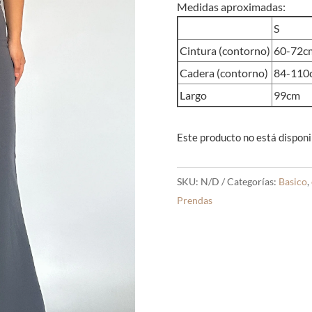
Medidas aproximadas:
S
Cintura (contorno)
60-72c
Cadera (contorno)
84-110
Largo
99cm
Este producto no está disponi
SKU:
N/D
Categorías:
Basico
,
Prendas