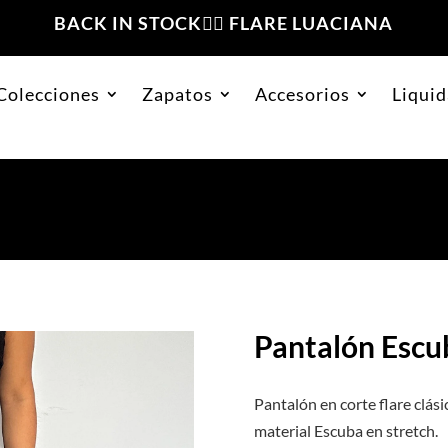
BACK IN STOCK❤️‍🔥 FLARE LUACIANA
Colecciones
Zapatos
Accesorios
Liquid
sico Plomo
Pantalón Escu
Pantalón en corte flare clási
material Escuba en stretch.