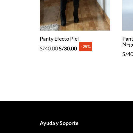
Panty Efecto Piel
Pant
Neg
-25%
El
El
S/
40.00
S/
30.00
S/
40
precio
precio
original
actual
era:
es:
S/40.00.
S/30.00.
Ayuda y Soporte