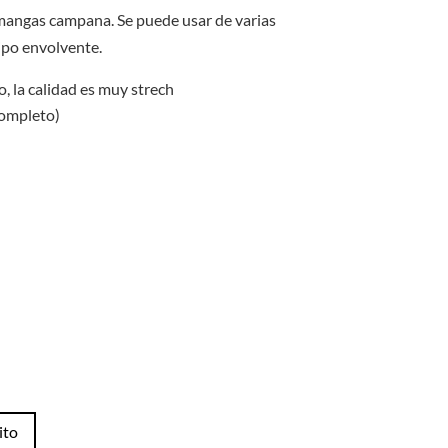
original
actual
era:
es:
mangas campana. Se puede usar de varias
S/35.00.
S/30.00.
ipo envolvente.
 la calidad es muy strech
completo)
ito