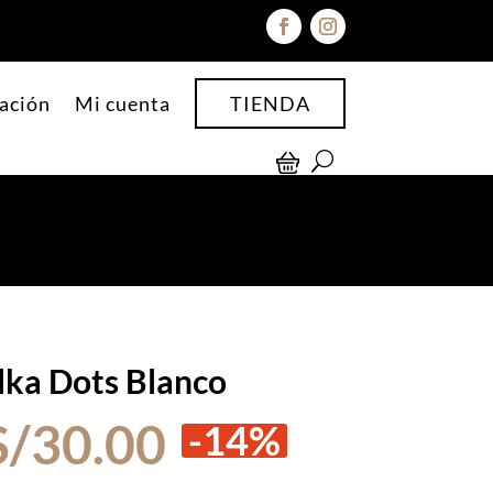
ación
Mi cuenta
TIENDA
ka Dots Blanco
El
El
S/
30.00
-14%
precio
precio