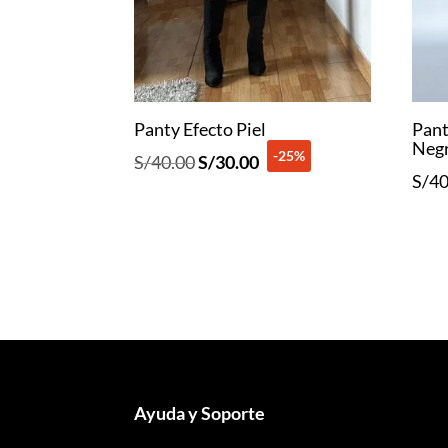
Panty Efecto Piel
Pant
Neg
-25%
El
El
S/
40.00
S/
30.00
S/
40
precio
precio
original
actual
era:
es:
S/40.00.
S/30.00.
Ayuda y Soporte