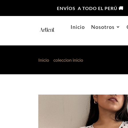
ENVÍOS A TODO EL PERÚ 🚚
Inicio
Nosotros
Inicio
>
coleccion inicio
> Capa Mesh Polka Do