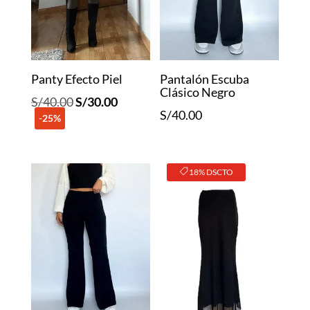
Panty Efecto Piel
Pantalón Escuba
Clásico Negro
El
El
S/
40.00
S/
30.00
S/
40.00
-25%
precio
precio
original
actual
era:
es:
18% DSCTO
S/40.00.
S/30.00.