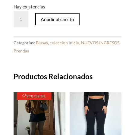
Hay existencias
Capa
Añadir al carrito
Encaje
Marrón
cantidad
Categorías:
Blusas
,
coleccion inicio
,
NUEVOS INGRESOS
,
Prendas
Productos Relacionados
25% DSCTO