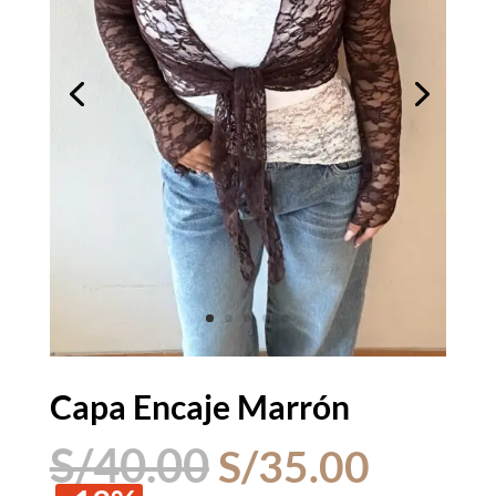
Capa Encaje Marrón
El
El
S/
40.00
S/
35.00
precio
precio