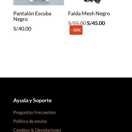
Pantalón Escuba
Falda Mesh Negro
Negro
El
El
S/
55.00
S/
45.00
S/
40.00
-18%
precio
precio
original
actual
era:
es:
S/55.00.
S/45.00.
Ayuda y Soporte
Preguntas Frecuentes
Política de envíos
Cambios & Devoluciones