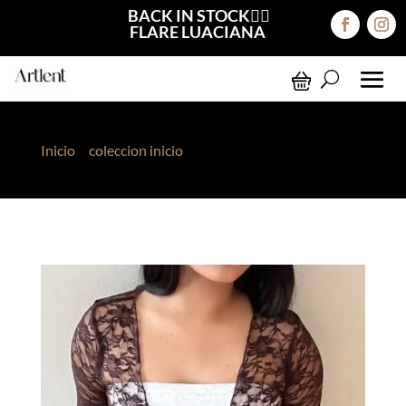
BACK IN STOCK❤️‍🔥
FLARE LUACIANA
Inicio
>
coleccion inicio
> Capa Encaje Marrón