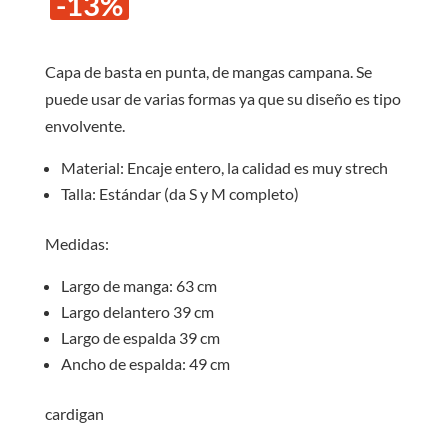
-13%
original
actual
era:
es:
S/40.00.
S/35.0
Capa de basta en punta, de mangas campana. Se
puede usar de varias formas ya que su diseño es tipo
envolvente.
Material: Encaje entero, la calidad es muy strech
Talla: Estándar (da S y M completo)
Medidas:
Largo de manga: 63 cm
Largo delantero 39 cm
Largo de espalda 39 cm
Ancho de espalda: 49 cm
cardigan