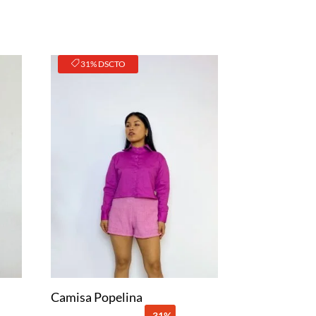
31% DSCTO
Camisa Popelina
-31%