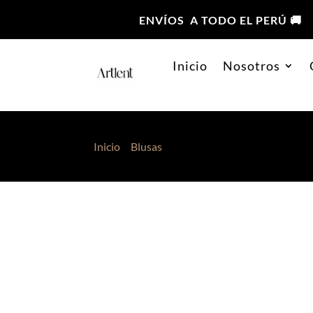
ENVÍOS A TODO EL PERÚ 🚚
Inicio
Nosotros
Inicio
>
Blusas
> Blusa Rumbera Perla