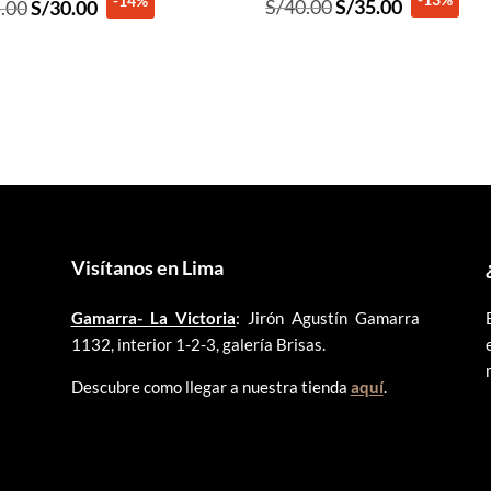
-14%
El
El
El
El
S/
40.00
S/
35.00
.00
S/
30.00
precio
precio
precio
precio
original
actual
original
actual
era:
es:
era:
es:
S/40.00.
S/35.00.
S/35.00.
S/30.00.
Visítanos en Lima
Gamarra- La Victoria
: Jirón Agustín Gamarra
1132, interior 1-2-3, galería Brisas.
Descubre como llegar a nuestra tienda
aquí
.