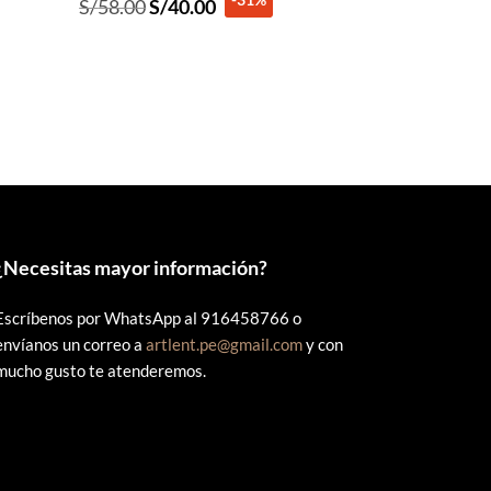
El
El
S/
58.00
S/
40.00
precio
precio
original
actual
era:
es:
S/58.00.
S/40.00.
¿
Necesitas mayor información?
Escríbenos por WhatsApp al 916458766 o
envíanos un correo a
artlent.pe@gmail.com
y con
mucho gusto te atenderemos.