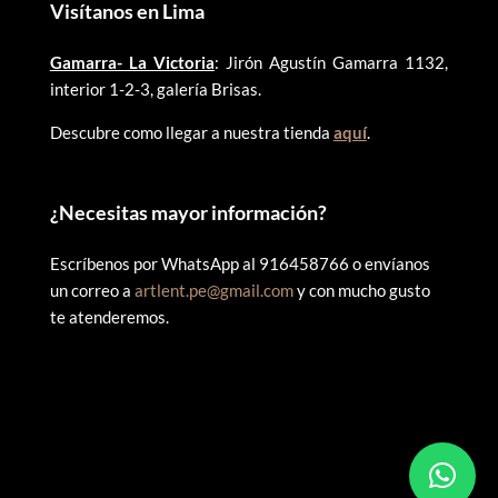
Visítanos en Lima
Gamarra- La Victoria
: Jirón Agustín Gamarra 1132,
interior 1-2-3, galería Brisas.
Descubre como llegar a nuestra tienda
aquí
.
¿
Necesitas mayor información?
Escríbenos por WhatsApp al 916458766 o envíanos
un correo a
artlent.pe@gmail.com
y con mucho gusto
te atenderemos.
©
2025 ARTLENT PERÚ – RUC:20606409207 – Todos los
derechos reservados.