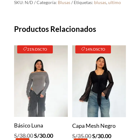
SKU:
N/D
Categoría:
Blusas
Etiquetas:
blusas
,
ultimo
Productos Relacionados
21% DSCTO
14% DSCTO
Básico Luna
Capa Mesh Negro
El
El
El
El
S/
38.00
S/
30.00
S/
35.00
S/
30.00