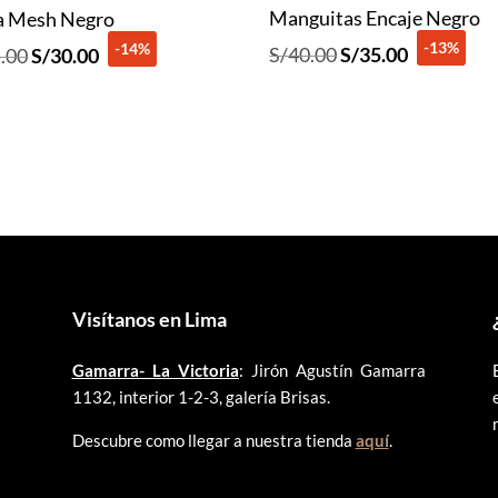
Manguitas Encaje Negro
a Mesh Negro
-13%
-14%
El
El
El
El
S/
40.00
S/
35.00
.00
S/
30.00
precio
precio
precio
precio
original
actual
original
actual
era:
es:
era:
es:
S/40.00.
S/35.00.
S/35.00.
S/30.00.
Visítanos en Lima
Gamarra- La Victoria
: Jirón Agustín Gamarra
1132, interior 1-2-3, galería Brisas.
Descubre como llegar a nuestra tienda
aquí
.