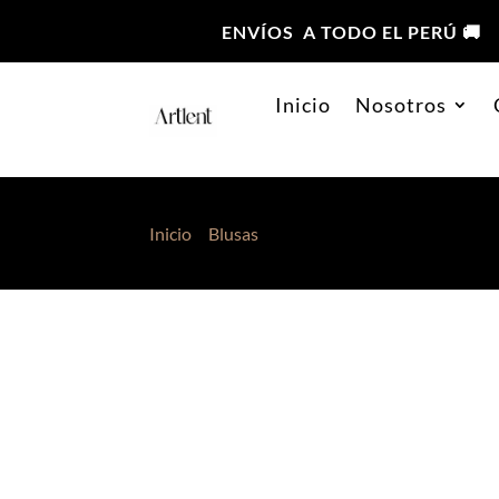
ENVÍOS A TODO EL PERÚ 🚚
Inicio
Nosotros
Inicio
>
Blusas
> Blusa Lino Negro Estampado