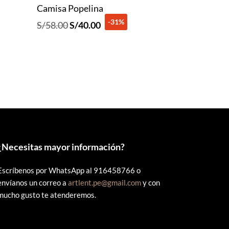
Camisa Popelina
-31%
El
El
S/
58.00
S/
40.00
precio
precio
original
actual
era:
es:
S/58.00.
S/40.00.
¿
Necesitas mayor información?
Escríbenos por WhatsApp al 916458766 o
envíanos un correo a
artlent.pe@gmail.com
y con
mucho gusto te atenderemos.