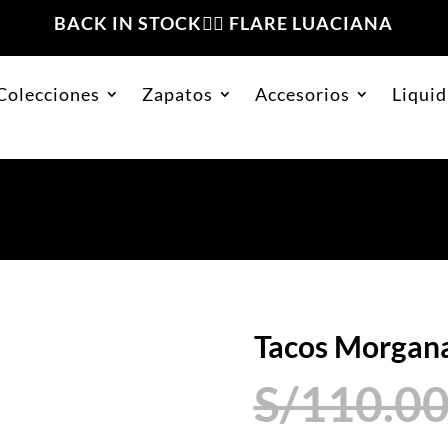
BACK IN STOCK❤️‍🔥 FLARE LUACIANA
Colecciones
Zapatos
Accesorios
Liquid
organa Plata Charol
Tacos Morgana
S/
110.0