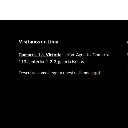
S/90.00.
S/50.00.
S/105.00.
S/100.0
Visítanos en Lima
Gamarra- La Victoria
: Jirón Agustín Gamarra
1132, interior 1-2-3, galería Brisas.
Descubre como llegar a nuestra tienda
aquí
.
©
2025 ARTLENT PERÚ – RUC:20606409207 – Todos los derechos reservado