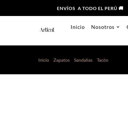
ENVÍOS A TODO EL PERÚ 🚚
Inicio
Nosotros
Inicio
>
Zapatos
>
Sandalias
>
Tacón
> Tacos M