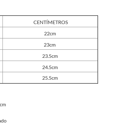
original
actual
era:
es:
S/110.00.
S/50.00.
CENTÍMETROS
22cm
23cm
23.5cm
24.5cm
25.5cm
 cm
ado