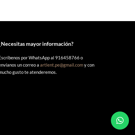
0.
S/60.00.
S/55.00.
¿
Necesitas mayor información?
Escríbenos por WhatsApp al 916458766 o
envíanos un correo a
artlent.pe@gmail.com
y con
mucho gusto te atenderemos.
s.