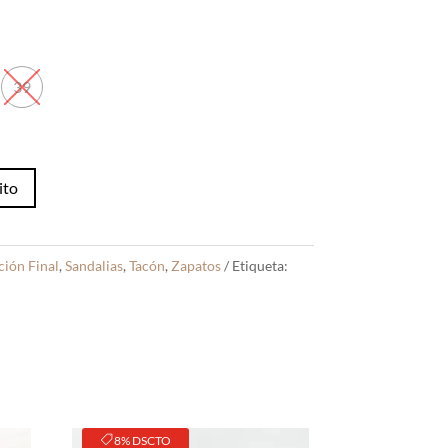
39
ito
ción Final
,
Sandalias
,
Tacón
,
Zapatos
Etiqueta:
8% DSCTO