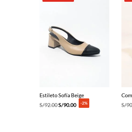
Estileto Sofía Beige
Com
-2%
El
El
S/
92.00
S/
90.00
S/
90
precio
precio
original
actual
era:
es: