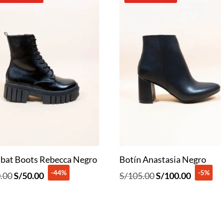
bat Boots Rebecca Negro
Botín Anastasia Negro
-44%
-5%
El
El
El
El
.00
S/
50.00
S/
105.00
S/
100.00
precio
precio
precio
precio
original
actual
original
actual
era:
es:
era:
es: