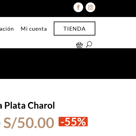
ación
Mi cuenta
TIENDA
 Plata Charol
El
El
0
S/
50.00
-55%
precio
precio