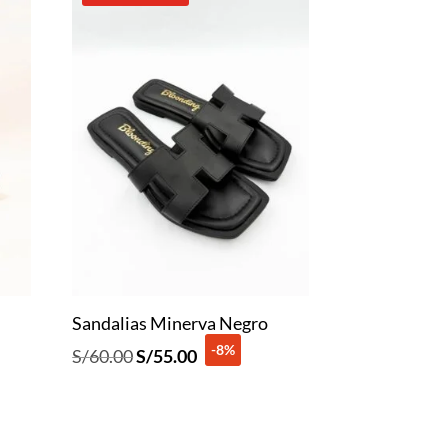
Sandalias Minerva Negro
-8%
El
El
S/
60.00
S/
55.00
precio
precio
original
actual
era:
es: