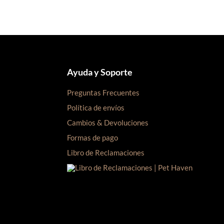
S/92.00.
S/90.00.
Ayuda y Soporte
Preguntas Frecuentes
Política de envíos
Cambios & Devoluciones
Formas de pago
Libro de Reclamaciones