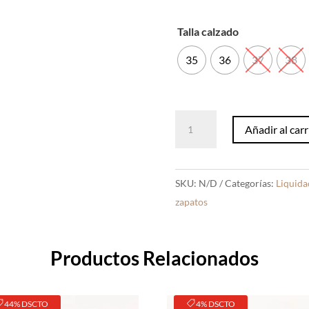
Talla calzado
35
36
37
38
Tacos
Añadir al carr
Morgana
Plata
Charol
SKU:
N/D
Categorías:
Liquida
cantidad
zapatos
Productos Relacionados
44% DSCTO
4% DSCTO