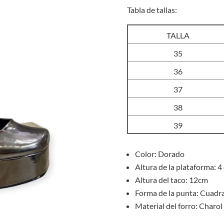
Tabla de tallas:
TALLA
35
36
37
38
39
Color: Dorado
Altura de la plataforma: 4
Altura del taco: 12cm
Forma de la punta: Cuadr
Material del forro: Charol