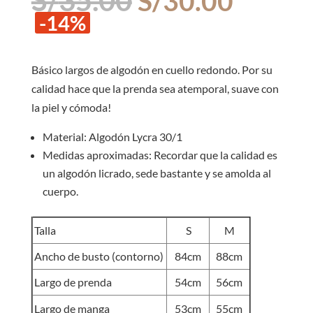
S/
30.00
precio
precio
-14%
original
actual
era:
es:
S/35.00.
S/30.0
Básico largos de algodón en cuello redondo. Por su
calidad hace que la prenda sea atemporal, suave con
la piel y cómoda!
Material: Algodón Lycra 30/1
Medidas aproximadas: Recordar que la calidad es
un algodón licrado, sede bastante y se amolda al
cuerpo.
Talla
S
M
Ancho de busto (contorno)
84cm
88cm
Largo de prenda
54cm
56cm
Largo de manga
53cm
55cm