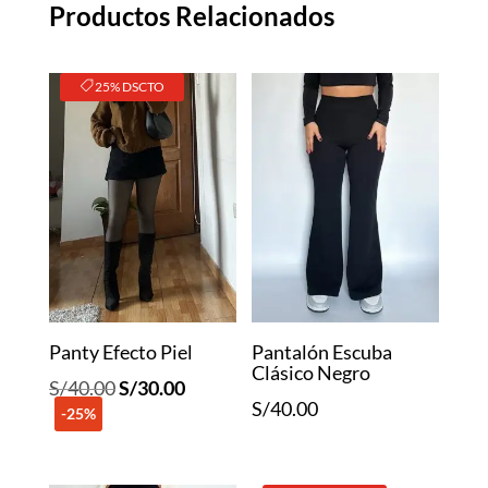
Productos Relacionados
25% DSCTO
Panty Efecto Piel
Pantalón Escuba
Clásico Negro
El
El
S/
40.00
S/
30.00
S/
40.00
-25%
precio
precio
original
actual
era:
es: