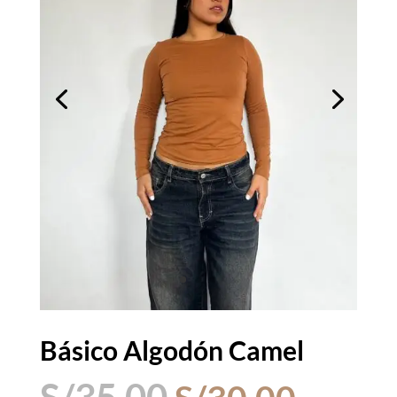
Básico Algodón Camel
El
El
S/
35.00