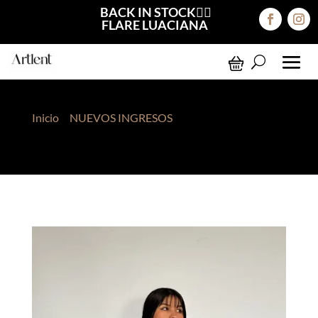
BACK IN STOCK❤️‍🔥
FLARE LUACIANA
Inicio
>
NUEVOS INGRESOS
> Básico Algodón
Camel