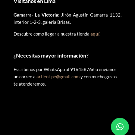
Visítanos en Lima
Gamarra- La Victoria
: Jirón Agustín Gamarra 1132,
interior 1-2-3, galería Brisas.
Descubre como llegar a nuestra tienda
aquí
.
¿
Necesitas mayor información?
Escríbenos por WhatsApp al 916458766 o envíanos
un correo a
artlent.pe@gmail.com
y con mucho gusto
te atenderemos.
©
2025 ARTLENT PERÚ – RUC:20606409207 – Todos los
derechos reservados.