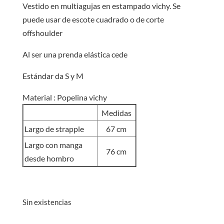
S/48.00.
S/45.0
Vestido en multiagujas en estampado vichy. Se
puede usar de escote cuadrado o de corte
offshoulder
Al ser una prenda elástica cede
Estándar da S y M
Material : Popelina vichy
Medidas
Largo de strapple
67 cm
Largo con manga
76 cm
desde hombro
Sin existencias