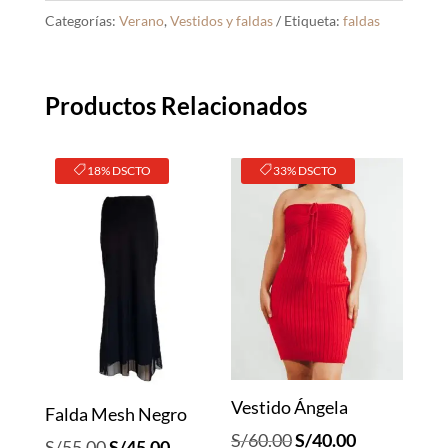
Categorías:
Verano
,
Vestidos y faldas
Etiqueta:
faldas
Productos Relacionados
18% DSCTO
33% DSCTO
Vestido Ángela
Falda Mesh Negro
El
El
S/
60.00
S/
40.00
El
El
S/
55.00
S/
45.00