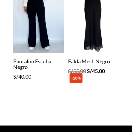
Pantalón Escuba
Falda Mesh Negro
Negro
El
El
S/
55.00
S/
45.00
S/
40.00
-18%
precio
precio
original
actual
era:
es:
S/55.00.
S/45.00.