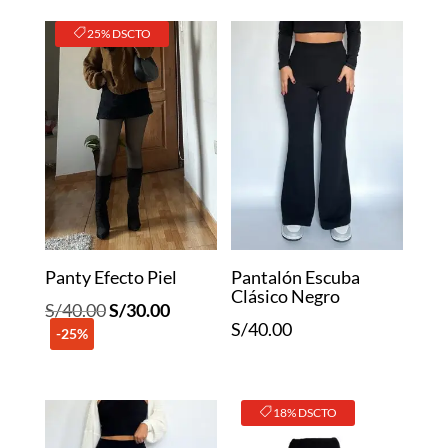
25% DSCTO
Panty Efecto Piel
Pantalón Escuba
Clásico Negro
El
El
S/
40.00
S/
30.00
S/
40.00
-25%
precio
precio
original
actual
era:
es:
18% DSCTO
S/40.00.
S/30.00.