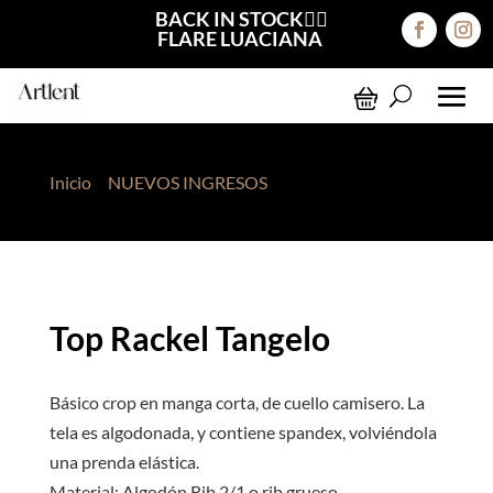
BACK IN STOCK❤️‍🔥
FLARE LUACIANA
Inicio
>
NUEVOS INGRESOS
> Top Rackel Tangelo
Top Rackel Tangelo
Básico crop en manga corta, de cuello camisero. La
tela es algodonada, y contiene spandex, volviéndola
una prenda elástica.
Material: Algodón Rib 2/1 o rib grueso