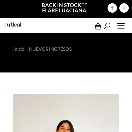
BACK IN STOCK❤️‍🔥
FLARE LUACIANA
Inicio
>
NUEVOS INGRESOS
> Top Mesh Asimétrico
Rojo