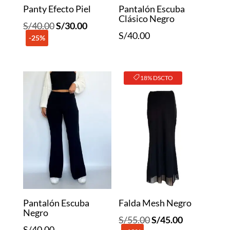
Panty Efecto Piel
Pantalón Escuba
Clásico Negro
El
El
S/
40.00
S/
30.00
S/
40.00
-25%
precio
precio
original
actual
era:
es:
18% DSCTO
S/40.00.
S/30.00.
Pantalón Escuba
Falda Mesh Negro
Negro
El
El
S/
55.00
S/
45.00
S/
40.00