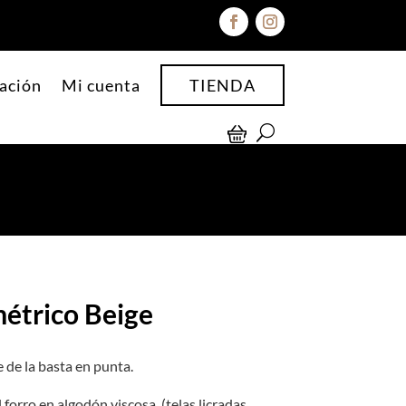
ación
Mi cuenta
TIENDA
étrico Beige
 de la basta en punta.
 forro en algodón viscosa (telas licradas,