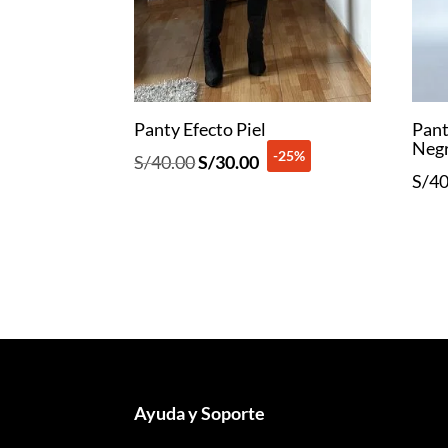
Panty Efecto Piel
Pant
Neg
-25%
El
El
S/
40.00
S/
30.00
S/
40
precio
precio
original
actual
era:
es:
S/40.00.
S/30.00.
Ayuda y Soporte