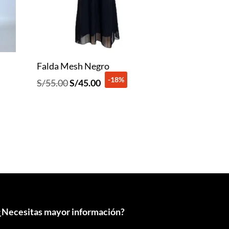
Falda Mesh Negro
-18%
El
El
S/
55.00
S/
45.00
precio
precio
original
actual
era:
es:
S/55.00.
S/45.00.
¿
Necesitas mayor información?