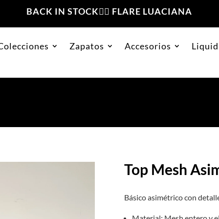
BACK IN STOCK❤️‍🔥 FLARE LUACIANA
Colecciones
Zapatos
Accesorios
Liquid
étrico Beige
Top Mesh Asim
Básico asimétrico con detalle
Material: Mesh entero y el