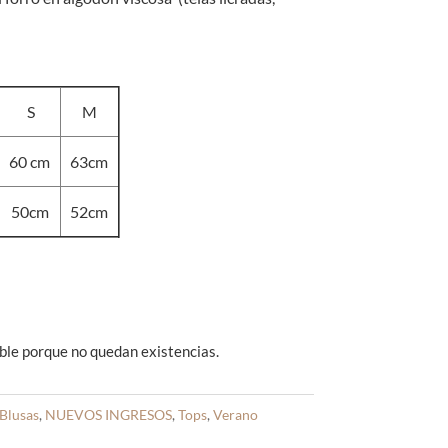
S
M
60 cm
63cm
50cm
52cm
ble porque no quedan existencias.
Blusas
,
NUEVOS INGRESOS
,
Tops
,
Verano