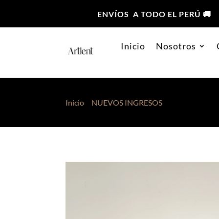
ENVÍOS A TODO EL PERÚ 🚚
Inicio
Nosotros
Inicio
>
NUEVOS INGRESOS
> Top Mesh Asim