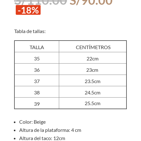
precio
prec
-18%
original
actua
era:
es:
S/110.00.
S/90
Tabla de tallas:
TALLA
CENTÍMETROS
35
22cm
36
23cm
37
23.5cm
38
24.5cm
25.5cm
39
Color: Beige
Altura de la plataforma: 4 cm
Altura del taco: 12cm