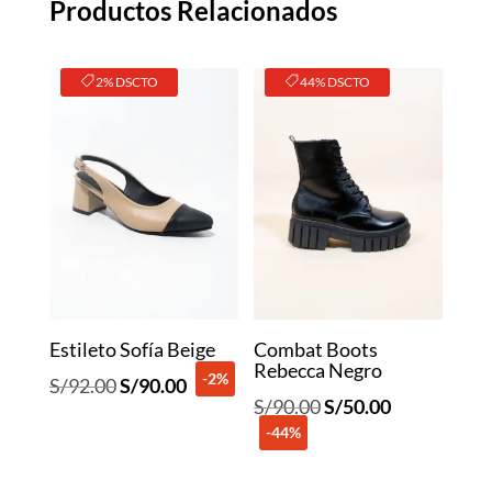
Productos Relacionados
2% DSCTO
44% DSCTO
Estileto Sofía Beige
Combat Boots
Rebecca Negro
-2%
El
El
S/
92.00
S/
90.00
El
El
S/
90.00
S/
50.00
precio
precio
-44%
precio
precio
original
actual
original
actual
era:
es: