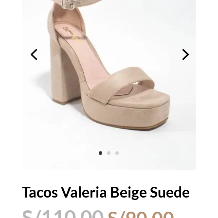
Tacos Valeria Beige Suede
El
El
S/
110.00
S/
90.00