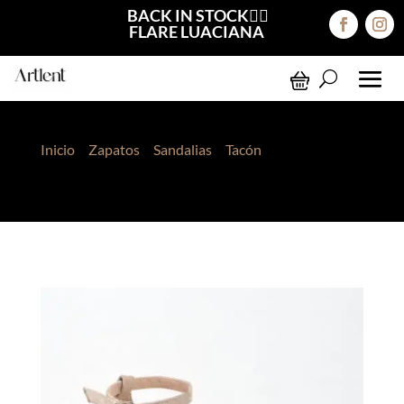
BACK IN STOCK❤️‍🔥
FLARE LUACIANA
Inicio
>
Zapatos
>
Sandalias
>
Tacón
> Tacos Valeria
Beige Suede