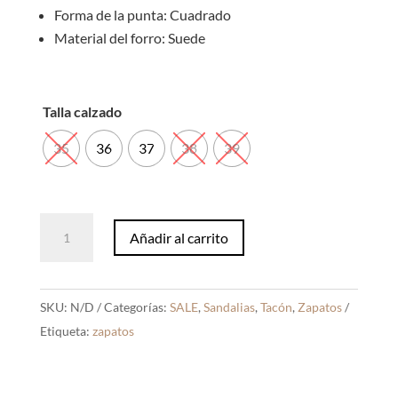
Forma de la punta: Cuadrado
Material del forro: Suede
Talla calzado
35
36
37
38
39
Tacos
Añadir al carrito
Valeria
Beige
Suede
SKU:
N/D
Categorías:
SALE
,
Sandalias
,
Tacón
,
Zapatos
cantidad
Etiqueta:
zapatos