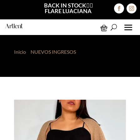
BACK IN STOCK❤️‍🔥
FLARE LUACIANA
Inicio
>
NUEVOS INGRESOS
> Sleeve Cárdigan Abi
Vainilla