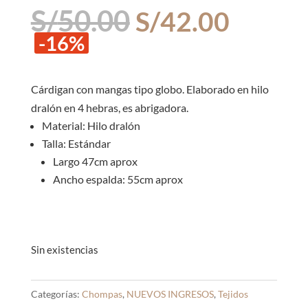
El
El
S/
50.00
S/
42.00
precio
precio
-16%
original
actual
era:
es:
S/50.00.
S/42.0
Cárdigan con mangas tipo globo. Elaborado en hilo
dralón en 4 hebras, es abrigadora.
Material: Hilo dralón
Talla: Estándar
Largo 47cm aprox
Ancho espalda: 55cm aprox
Sin existencias
Categorías:
Chompas
,
NUEVOS INGRESOS
,
Tejidos