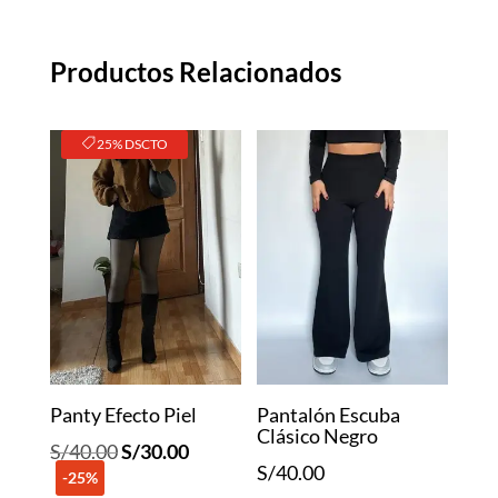
Productos Relacionados
25% DSCTO
Panty Efecto Piel
Pantalón Escuba
Clásico Negro
El
El
S/
40.00
S/
30.00
S/
40.00
-25%
precio
precio