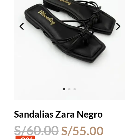
Sandalias Zara Negro
El
El
S/
60.00
S/
55.00
precio
precio