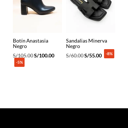
Botín Anastasia
Sandalias Minerva
Negro
Negro
-8%
El
El
El
El
S/
105.00
S/
100.00
S/
60.00
S/
55.00
-5%
precio
precio
precio
precio
original
actual
original
actual
era:
es:
era:
es:
S/105.00.
S/100.00.
S/60.00.
S/55.00.