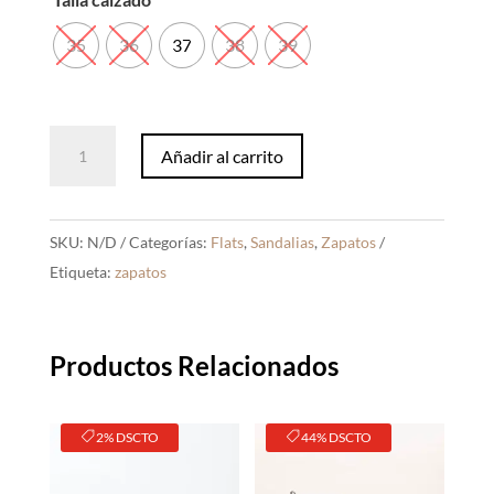
35
36
37
38
39
Sandalias
Añadir al carrito
Zara
Negro
cantidad
SKU:
N/D
Categorías:
Flats
,
Sandalias
,
Zapatos
Etiqueta:
zapatos
Productos Relacionados
2% DSCTO
44% DSCTO