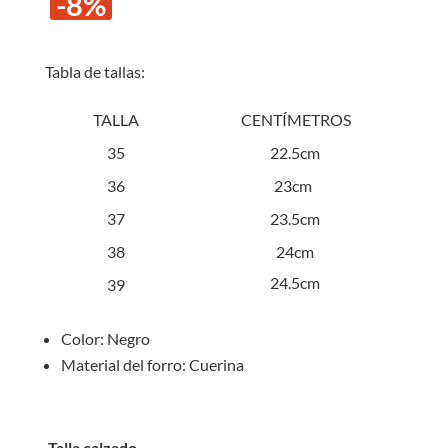
-8%
original
actual
era:
es:
S/60.00.
S/55.0
Tabla de tallas:
TALLA
CENTÍMETROS
35
22.5cm
36
23cm
37
23.5cm
38
24cm
24.5cm
39
Color: Negro
Material del forro: Cuerina
Talla calzado