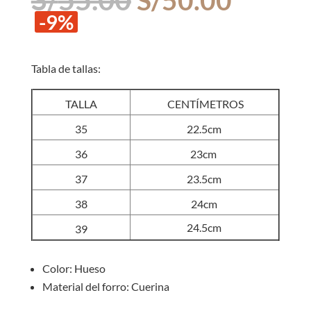
precio
precio
-9%
original
actual
era:
es:
S/55.00.
S/50.0
Tabla de tallas:
TALLA
CENTÍMETROS
35
22.5cm
36
23cm
37
23.5cm
38
24cm
24.5cm
39
Color: Hueso
Material del forro: Cuerina