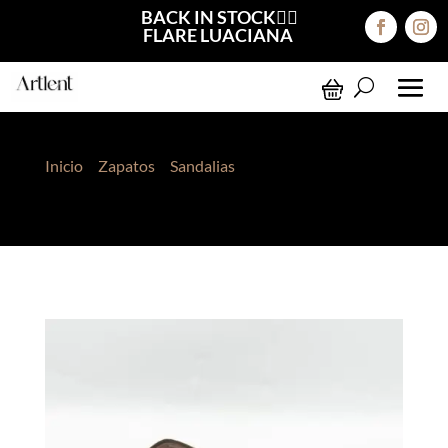
BACK IN STOCK❤️‍🔥
FLARE LUACIANA
Inicio
>
Zapatos
>
Sandalias
> Sandalias Persa
Chocolate