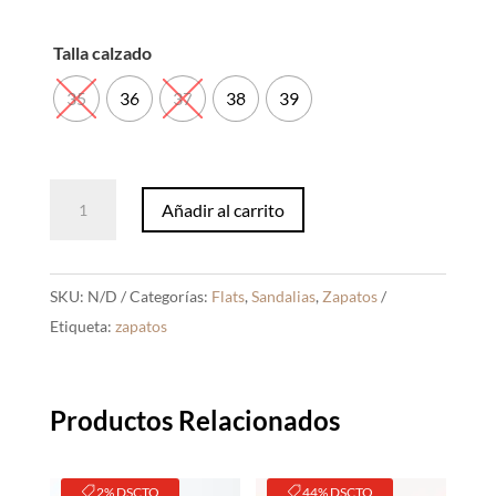
Talla calzado
35
36
37
38
39
Sandalias
Añadir al carrito
Persa
Chocolate
cantidad
SKU:
N/D
Categorías:
Flats
,
Sandalias
,
Zapatos
Etiqueta:
zapatos
Productos Relacionados
2% DSCTO
44% DSCTO