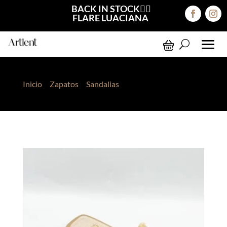
BACK IN STOCK❤️‍🔥
FLARE LUACIANA
Inicio
>
Zapatos
>
Sandalias
> Sandalias Nerea Beige