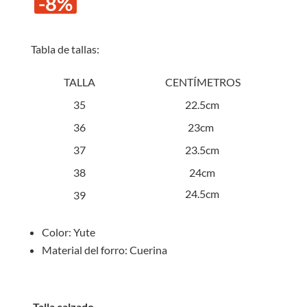
-8%
original
actual
era:
es:
S/60.00.
S/55.0
Tabla de tallas:
TALLA
CENTÍMETROS
35
22.5cm
36
23cm
37
23.5cm
38
24cm
24.5cm
39
Color: Yute
Material del forro: Cuerina
Talla calzado