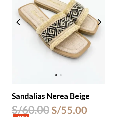
Sandalias Nerea Beige
El
El
S/
60.00
S/
55.00
precio
precio