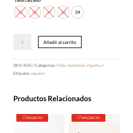
35
36
37
38
39
Sandalias
Añadir al carrito
Nerea
Beige
cantidad
SKU:
N/D
Categorías:
Flats
,
Sandalias
,
Zapatos
Etiqueta:
zapatos
Productos Relacionados
2% DSCTO
44% DSCTO