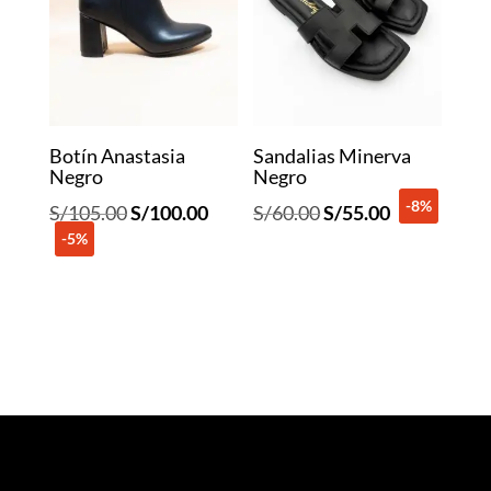
Botín Anastasia
Sandalias Minerva
Negro
Negro
-8%
El
El
El
El
S/
105.00
S/
100.00
S/
60.00
S/
55.00
-5%
precio
precio
precio
precio
original
actual
original
actual
era:
es:
era:
es:
S/105.00.
S/100.00.
S/60.00.
S/55.00.