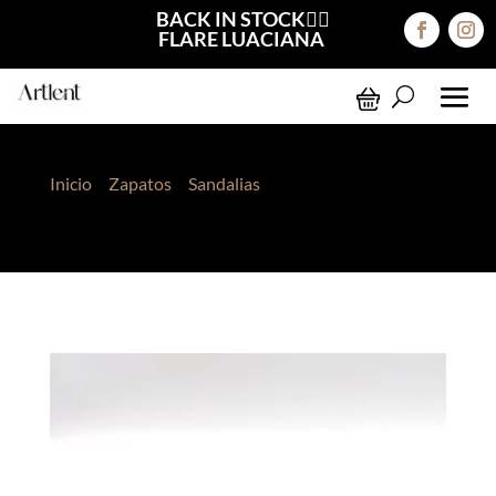
BACK IN STOCK❤️‍🔥
FLARE LUACIANA
Inicio
>
Zapatos
>
Sandalias
> Sandalias Minerva
Dorado