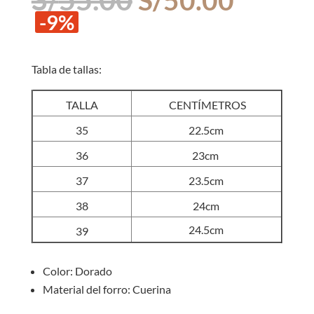
precio
precio
-9%
original
actual
era:
es:
S/55.00.
S/50.0
Tabla de tallas:
TALLA
CENTÍMETROS
35
22.5cm
36
23cm
37
23.5cm
38
24cm
24.5cm
39
Color: Dorado
Material del forro: Cuerina