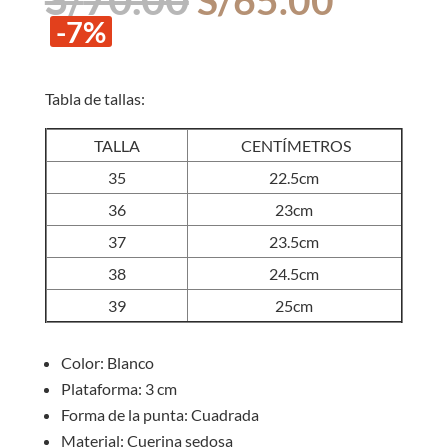
precio
precio
-7%
original
actual
era:
es:
S/70.00.
S/65.0
Tabla de tallas:
TALLA
CENTÍMETROS
35
22.5cm
36
23cm
37
23.5cm
38
24.5cm
39
25cm
Color: Blanco
Plataforma: 3 cm
Forma de la punta: Cuadrada
Material: Cuerina sedosa