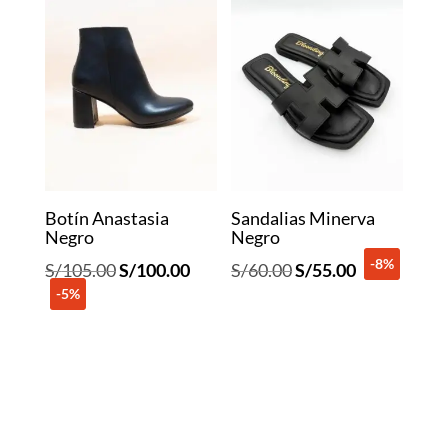
Botín Anastasia
Sandalias Minerva
Negro
Negro
-8%
El
El
El
El
S/
105.00
S/
100.00
S/
60.00
S/
55.00
-5%
precio
precio
precio
precio
original
actual
original
actual
era:
es:
era:
es:
S/105.00.
S/100.00.
S/60.00.
S/55.00.