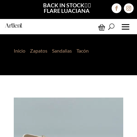
BACK IN STOCK❤️‍🔥
FLARE LUACIANA
Inicio
>
Zapatos
>
Sandalias
>
Tacón
> Sandalias
Jasmine Blanco