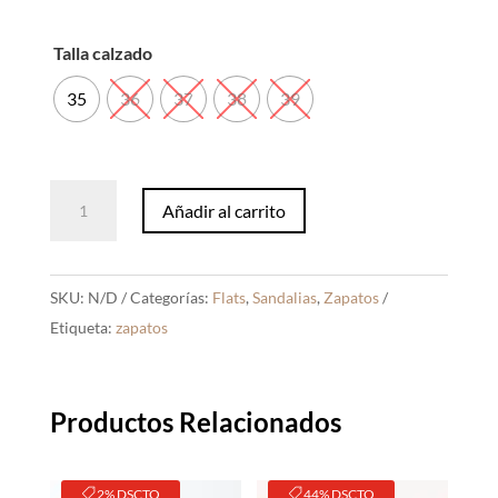
Talla calzado
35
36
37
38
39
Sandalias
Añadir al carrito
Ivana
Blanco
cantidad
SKU:
N/D
Categorías:
Flats
,
Sandalias
,
Zapatos
Etiqueta:
zapatos
Productos Relacionados
2% DSCTO
44% DSCTO