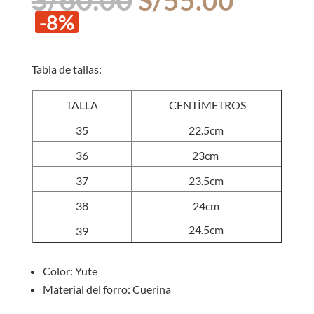
precio
precio
-8%
original
actual
era:
es:
S/60.00.
S/55.0
Tabla de tallas:
TALLA
CENTÍMETROS
35
22.5cm
36
23cm
37
23.5cm
38
24cm
24.5cm
39
Color: Yute
Material del forro: Cuerina