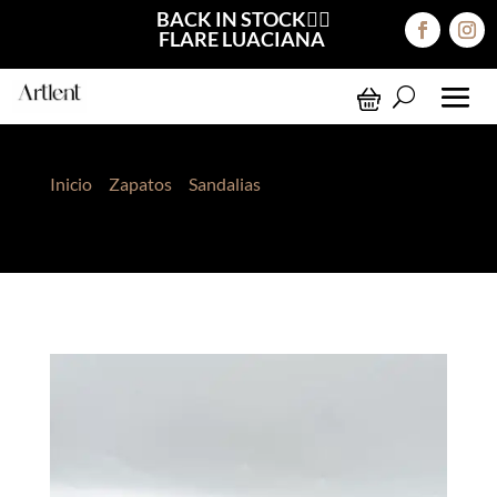
BACK IN STOCK❤️‍🔥
FLARE LUACIANA
Inicio
>
Zapatos
>
Sandalias
> Sandalias Ivana
Blanco