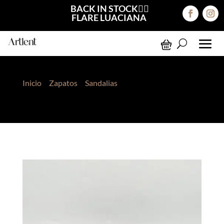
BACK IN STOCK❤️‍🔥
FLARE LUACIANA
Inicio
>
Zapatos
>
Sandalias
> Sandalias Freya
Marrón