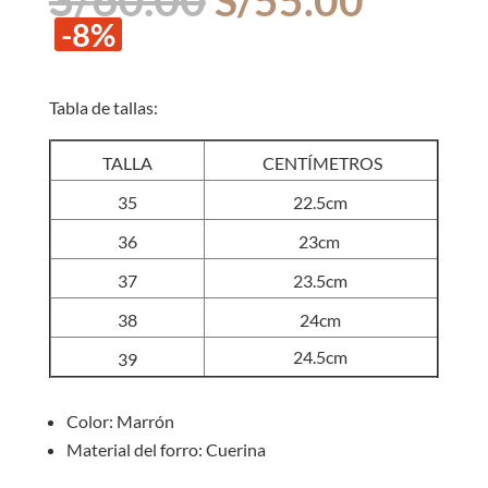
precio
precio
-8%
original
actual
era:
es:
S/60.00.
S/55.0
Tabla de tallas:
TALLA
CENTÍMETROS
35
22.5cm
36
23cm
37
23.5cm
38
24cm
24.5cm
39
Color: Marrón
Material del forro: Cuerina