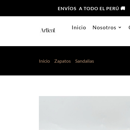
ENVÍOS A TODO EL PERÚ 🚚
Inicio
Nosotros
Inicio
>
Zapatos
>
Sandalias
> Sandalias Flavi