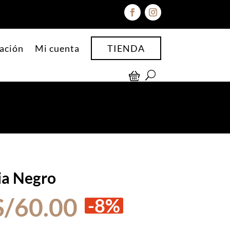
ación
Mi cuenta
TIENDA
ia Negro
El
El
S/
60.00
-8%
precio
precio