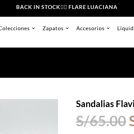
BACK IN STOCK❤️‍🔥 FLARE LUACIANA
Colecciones
Zapatos
Accesorios
Liquid
a Negro
Sandalias Flav
S/
65.00