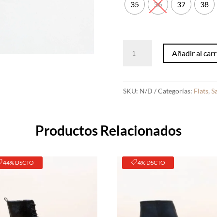
35
36
37
38
Sandalias
Añadir al carr
Flavia
Negro
cantidad
SKU:
N/D
Categorías:
Flats
,
S
Productos Relacionados
44% DSCTO
4% DSCTO