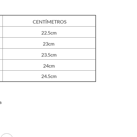
original
actual
era:
es:
S/65.00.
S/60.00.
CENTÍMETROS
22.5cm
23cm
23.5cm
24cm
24.5cm
a