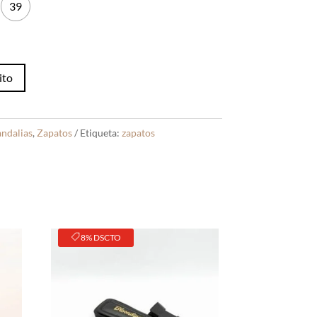
39
ito
andalias
,
Zapatos
Etiqueta:
zapatos
8% DSCTO