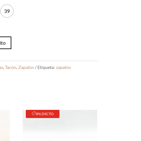
39
ito
as
,
Tacón
,
Zapatos
Etiqueta:
zapatos
8% DSCTO