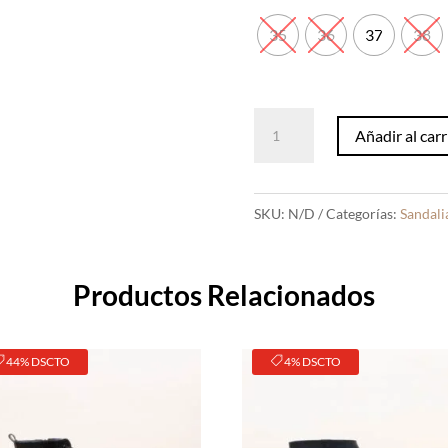
35
36
37
38
Sandalias
Añadir al carr
Emily
Vino
cantidad
SKU:
N/D
Categorías:
Sandali
Productos Relacionados
44% DSCTO
4% DSCTO