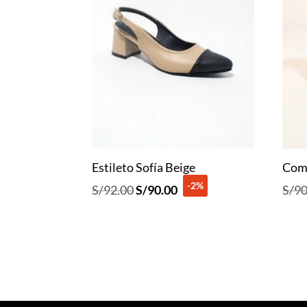
Estileto Sofía Beige
Com
-2%
El
El
S/
92.00
S/
90.00
S/
90
precio
precio
original
actual
era:
es:
S/92.00.
S/90.00.