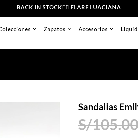
BACK IN STOCK❤️‍🔥 FLARE LUACIANA
Colecciones
Zapatos
Accesorios
Liquid
as Emily Vino
Sandalias Emil
S/
105.0