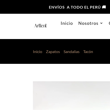
ENVÍOS A TODO EL PERÚ 🚚
Inicio
Nosotros
Inicio
>
Zapatos
>
Sandalias
>
Tacón
> Sandali