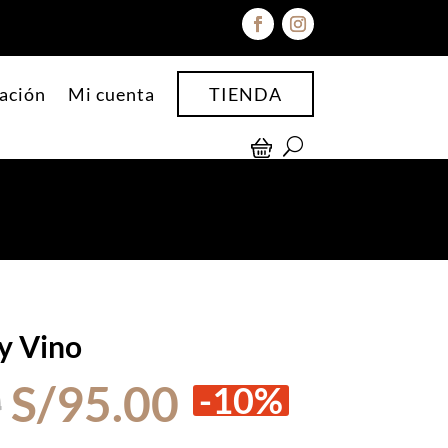
ación
Mi cuenta
TIENDA
y Vino
El
El
0
S/
95.00
-10%
precio
precio