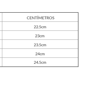
original
actual
era:
es:
S/105.00.
S/95.00.
CENTÍMETROS
22.5cm
23cm
23.5cm
24cm
24.5cm