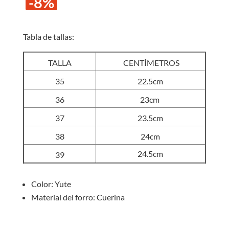
-8%
original
actual
era:
es:
S/60.00.
S/55.0
Tabla de tallas:
TALLA
CENTÍMETROS
35
22.5cm
36
23cm
37
23.5cm
38
24cm
24.5cm
39
Color: Yute
Material del forro: Cuerina