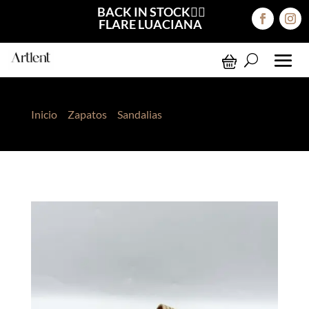
BACK IN STOCK❤️‍🔥
FLARE LUACIANA
Inicio
>
Zapatos
>
Sandalias
> Sandalias Amy Hueso