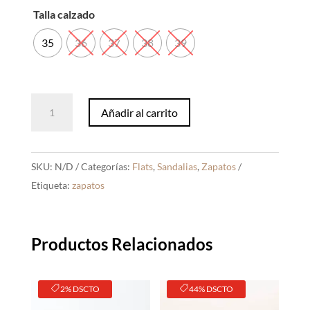
Talla calzado
35
36
37
38
39
Sandalias
Añadir al carrito
Amy
Hueso
cantidad
SKU:
N/D
Categorías:
Flats
,
Sandalias
,
Zapatos
Etiqueta:
zapatos
Productos Relacionados
2% DSCTO
44% DSCTO