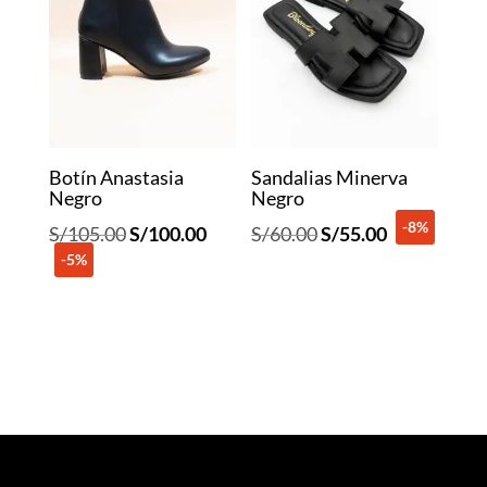
Botín Anastasia
Sandalias Minerva
Negro
Negro
-8%
El
El
El
El
S/
105.00
S/
100.00
S/
60.00
S/
55.00
-5%
precio
precio
precio
precio
original
actual
original
actual
era:
es:
era:
es:
S/105.00.
S/100.00.
S/60.00.
S/55.00.