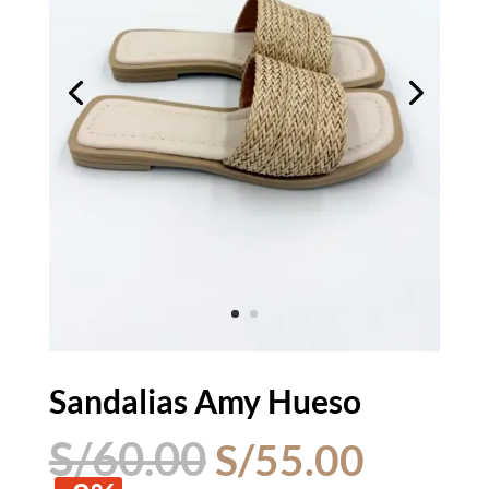
Sandalias Amy Hueso
El
El
S/
60.00
S/
55.00
precio
precio