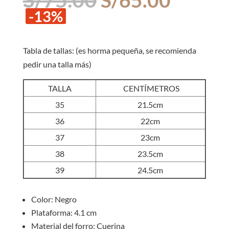
precio
precio
-13%
original
actual
era:
es:
S/75.00.
S/65.0
Tabla de tallas: (es horma pequeña, se recomienda
pedir una talla más)
TALLA
CENTÍMETROS
35
21.5cm
36
22cm
37
23cm
38
23.5cm
39
24.5cm
Color: Negro
Plataforma: 4.1 cm
Material del forro: Cuerina