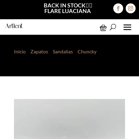
BACK IN STOCK❤️‍🔥
FLARE LUACIANA
Inicio
>
Zapatos
>
Sandalias
>
Chuncky
> Sandalia
Mora Negro