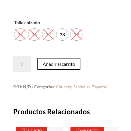
Talla calzado
35
36
37
38
39
Sandalia
Añadir al carrito
Mora
Negro
cantidad
SKU:
N/D
Categorías:
Chuncky
,
Sandalias
,
Zapatos
Productos Relacionados
2% DSCTO
44% DSCTO