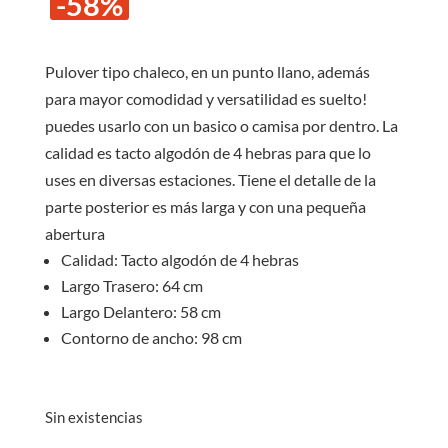
-58%
original
actual
era:
es:
S/48.00.
S/20.0
Pulover tipo chaleco, en un punto llano, además
para mayor comodidad y versatilidad es suelto!
puedes usarlo con un basico o camisa por dentro. La
calidad es tacto algodón de 4 hebras para que lo
uses en diversas estaciones. Tiene el detalle de la
parte posterior es más larga y con una pequeña
abertura
Calidad: Tacto algodón de 4 hebras
Largo Trasero: 64 cm
Largo Delantero: 58 cm
Contorno de ancho: 98 cm
Sin existencias