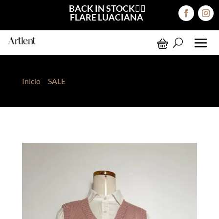
BACK IN STOCK❤️‍🔥
FLARE LUACIANA
Inicio
>
SALE
> Pullover Lea Rosa