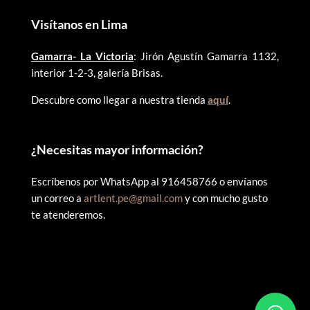
Visítanos en Lima
Gamarra- La Victoria
: Jirón Agustín Gamarra 1132,
interior 1-2-3, galería Brisas.
Descubre como llegar a nuestra tienda
aquí
.
¿
Necesitas mayor información?
Escríbenos por WhatsApp al 916458766 o envíanos
un correo a
artlent.pe@gmail.com
y con mucho gusto
te atenderemos.
©
2025 ARTLENT PERÚ – RUC:20606409207 – Todos los