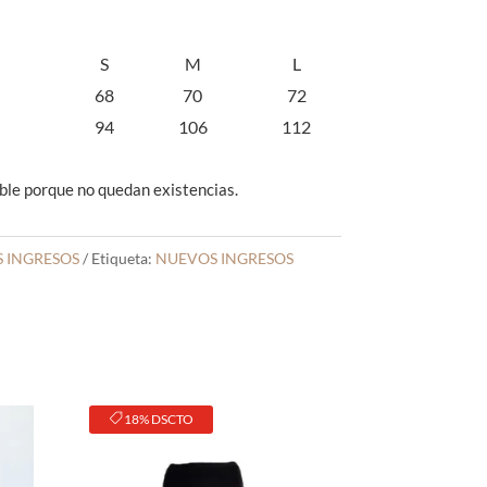
S
M
L
68
70
72
94
106
112
ble porque no quedan existencias.
 INGRESOS
Etiqueta:
NUEVOS INGRESOS
18% DSCTO