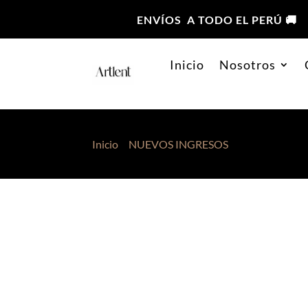
ENVÍOS A TODO EL PERÚ 🚚
Inicio
Nosotros
Inicio
>
NUEVOS INGRESOS
> Polo Oversize