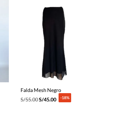
Falda Mesh Negro
-18%
El
El
S/
55.00
S/
45.00
precio
precio
original
actual
era:
es: