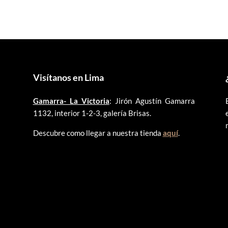
Visítanos en Lima
Gamarra- La Victoria
: Jirón Agustín Gamarra
1132, interior 1-2-3, galería Brisas.
Descubre como llegar a nuestra tienda
aquí
.
©
2025 ARTLENT PERÚ – RUC:20606409207 – Todos los derechos reservado