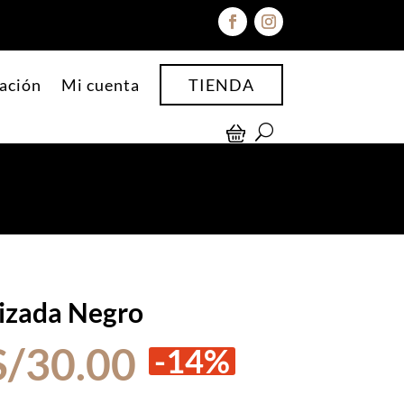
ación
Mi cuenta
TIENDA
izada Negro
El
El
S/
30.00
-14%
precio
precio