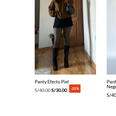
Panty Efecto Piel
Pant
Neg
-25%
El
El
S/
40.00
S/
30.00
S/
40
precio
precio
original
actual
era:
es: