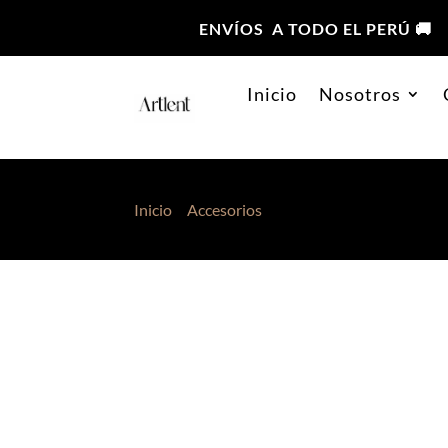
ENVÍOS A TODO EL PERÚ 🚚
Inicio
Nosotros
Inicio
>
Accesorios
> Pashmina Matizada Neg