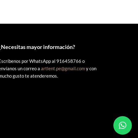
S/55.00.
S/45.00.
¿
Necesitas mayor información?
Escríbenos por WhatsApp al 916458766 o
envíanos un correo a
artlent.pe@gmail.com
y con
mucho gusto te atenderemos.
s.