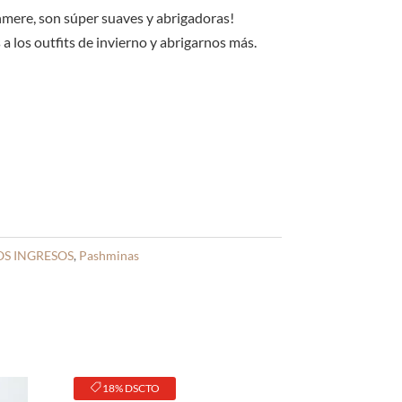
original
actual
era:
es:
hmere, son súper suaves y abrigadoras!
S/35.00.
S/30.00.
 a los outfits de invierno y abrigarnos más.
S INGRESOS
,
Pashminas
18% DSCTO