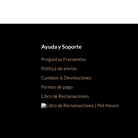
S/40.00.
S/30.00.
Ayuda y Soporte
Preguntas Frecuentes
Política de envíos
Cambios & Devoluciones
Formas de pago
Libro de Reclamaciones