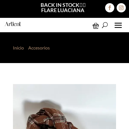
BACK IN STOCK❤️‍🔥
FLARE LUACIANA
Inicio
>
Accesorios
> Pashmina Cuadros Marrón