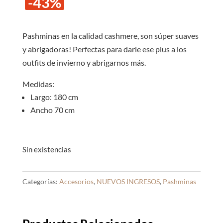
-43%
original
actual
era:
es:
S/35.00.
S/20.0
Pashminas en la calidad cashmere, son súper suaves
y abrigadoras! Perfectas para darle ese plus a los
outfits de invierno y abrigarnos más.
Medidas:
Largo: 180 cm
Ancho 70 cm
Sin existencias
Categorías:
Accesorios
,
NUEVOS INGRESOS
,
Pashminas