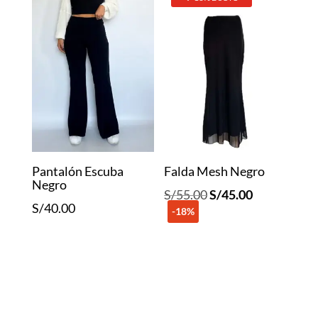
S/40.00.
S/30.00.
Pantalón Escuba
Falda Mesh Negro
Negro
El
El
S/
55.00
S/
45.00
S/
40.00
-18%
precio
precio
original
actual
era:
es:
S/55.00.
S/45.00.