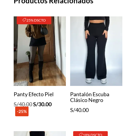
Productos Relacionados
25% DSCTO
Panty Efecto Piel
Pantalón Escuba
Clásico Negro
El
El
S/
40.00
S/
30.00
S/
40.00
-25%
precio
precio
original
actual
era:
es:
18% DSCTO