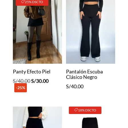
25% DSCTO
Panty Efecto Piel
Pantalón Escuba
Clásico Negro
El
El
S/
40.00
S/
30.00
S/
40.00
-25%
precio
precio
original
actual
era:
es:
18% DSCTO
S/40.00.
S/30.00.