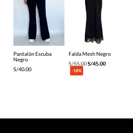
Pantalón Escuba
Falda Mesh Negro
Negro
El
El
S/
55.00
S/
45.00
S/
40.00
-18%
precio
precio
original
actual
era:
es:
S/55.00.
S/45.00.