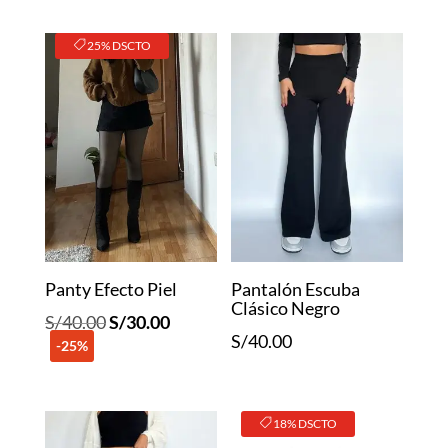
25% DSCTO
Panty Efecto Piel
Pantalón Escuba
Clásico Negro
El
El
S/
40.00
S/
30.00
S/
40.00
-25%
precio
precio
original
actual
era:
es:
18% DSCTO
S/40.00.
S/30.00.