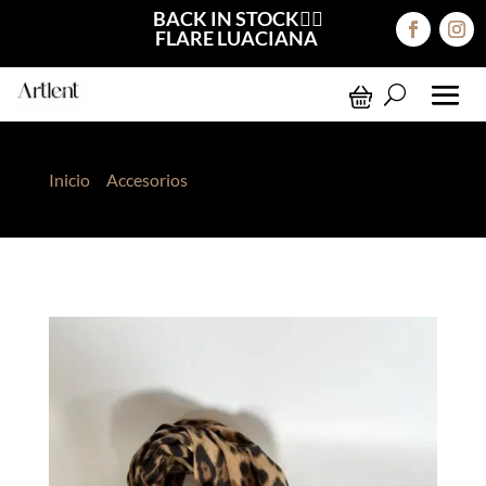
BACK IN STOCK❤️‍🔥
FLARE LUACIANA
Inicio
>
Accesorios
> Pashmina Animal Print Beige