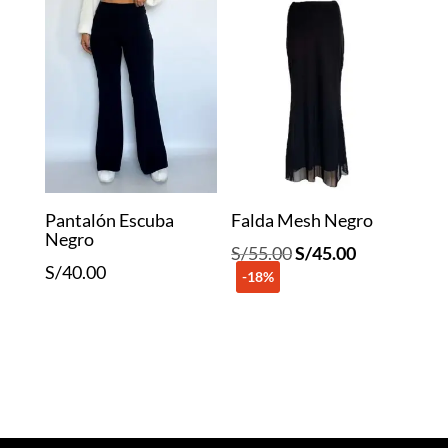
Pantalón Escuba
Falda Mesh Negro
Negro
El
El
S/
55.00
S/
45.00
S/
40.00
-18%
precio
precio
original
actual
era:
es:
S/55.00.
S/45.00.