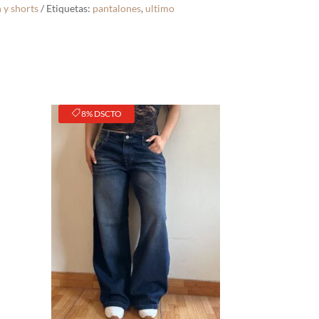
 y shorts
Etiquetas:
pantalones
,
ultimo
8% DSCTO