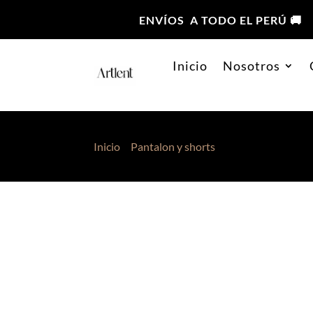
ENVÍOS A TODO EL PERÚ 🚚
Inicio
Nosotros
Inicio
>
Pantalon y shorts
> Pantalon Selena 