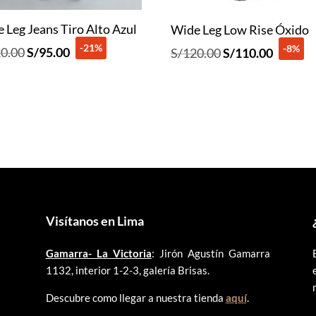
 Leg Jeans Tiro Alto Azul
Wide Leg Low Rise Óxido
-21%
-8%
El
El
El
El
0.00
S/
95.00
S/
120.00
S/
110.00
precio
precio
precio
precio
original
actual
original
actual
era:
es:
era:
es:
S/120.00.
S/95.00.
S/120.00.
S/110.0
Visítanos en Lima
Gamarra- La Victoria
: Jirón Agustín Gamarra
1132, interior 1-2-3, galería Brisas.
Descubre como llegar a nuestra tienda
aquí
.