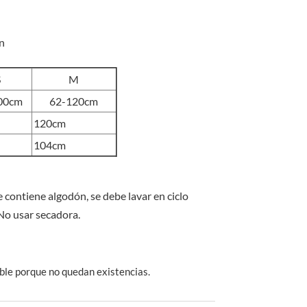
n
S
M
00cm
62-120cm
120cm
104cm
 contiene algodón, se debe lavar en ciclo
 No usar secadora.
ble porque no quedan existencias.