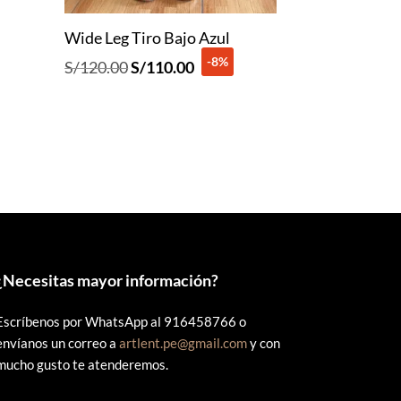
Wide Leg Tiro Bajo Azul
-8%
El
El
S/
120.00
S/
110.00
precio
precio
original
actual
era:
es:
0.
S/120.00.
S/110.00.
¿
Necesitas mayor información?
Escríbenos por WhatsApp al 916458766 o
envíanos un correo a
artlent.pe@gmail.com
y con
mucho gusto te atenderemos.