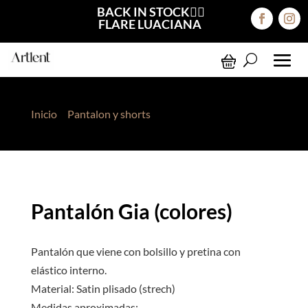
BACK IN STOCK❤️‍🔥
FLARE LUACIANA
Inicio
>
Pantalon y shorts
> Pantalón Gia (colores)
Pantalón Gia (colores)
Pantalón que viene con bolsillo y pretina con
elástico interno.
Material: Satin plisado (strech)
Medidas aproximadas: