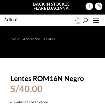
BACK IN STOCK❤️‍🔥
FLARE LUACIANA
Inicio
>
Accesorios
>
Lentes
> Lentes ROM16N
Negro
Lentes ROM16N Negro
S/
40.00
Gafas de sol en carey