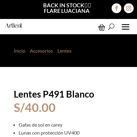
BACK IN STOCK❤️‍🔥
FLARE LUACIANA
Inicio
>
Accesorios
>
Lentes
> Lentes P491 Blanco
Lentes P491 Blanco
S/
40.00
Gafas de sol en carey
Lunas con protección UV400